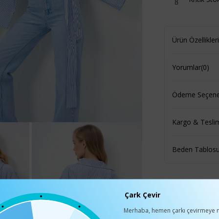
Ürün Özellikleri
Yorumlar
(0)
Ödeme Seçenek
Kargo & Tesli
Beden Tablos
Çark Çevir
Merhaba, hemen çarkı çevirmeye n