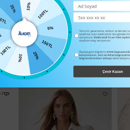
10%
25%
100TL
0TL
5%
Tanıtım, pazarlama, reklam ve benzeri 
tarafıma ticari elektronik ileti gönderil
%
veriyorum.
Elektronik Ticari İleti Ayd
okudum onay veriyorum.
150TL
100TL
Paylaştığım bilgilerin
KVKK kapsamında
25%
korunmasını, sms ve WhatsApp üzeri
10%
bilgilendirmeleri almayı
kabul ediyor
BENZER ÜRÜNLER
Çevir Kazan
C-7122