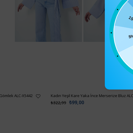
15
5
 Gömlek ALC-X5442
Kadın Yeşil Kare Yaka İnce Merserize Bluz AL
₺99,00
₺322,99