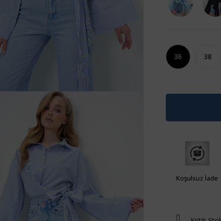
36
38
Koşulsuz İade
Kritik Sto