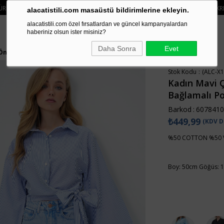
ERI SIPARIŞLERDE SEPETTE
%15 İNDIRIM
• 🚚 KREDI KARTI VE HAVALE ÖDEM
alacatistili.com masaüstü bildirimlerine ekleyin.
alacatistili.com özel fırsatlardan ve güncel kampanyalardan
haberiniz olsun ister misiniz?
Daha Sonra
Evet
ı Önü Bağlamalı Poplin Gömlek ALC-X13750
Stok Kodu
(ALC-X1
Kadın Mavi Ç
Bağlamalı P
Barkod
:
6078410
₺449,99
(KDV D
%50 COTTON %50 
Boy: 50cm Göğüs: 1