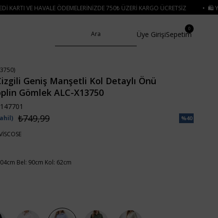
ELERINIZDE 750₺ ÜZERI KARGO ÜCRETSIZ
• 🛍️ YENI SEZON ÜRÜNLERINDE 2
0
Üye Girişi
Sepetim
3750)
izgili Geniş Manşetli Kol Detaylı Önü
oplin Gömlek ALC-X13750
147701
₺749,99
ahil)
%
40
İndirim
VİSCOSE
04cm Bel: 90cm Kol: 62cm