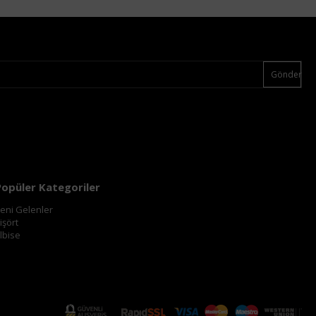
Gönder
Popüler Kategoriler
eni Gelenler
işört
lbise