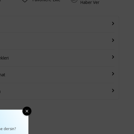
Haber Ver
leri
mat
u
e dersin?