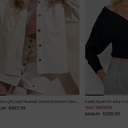
Kadın Ekru Çift Cepli Yıkamalı Oversize Denim Ceket ALC-X8152
%62 İNDİRİM
₺907,99
,99
₺299,00
₺538,99