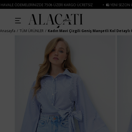
 750₺ ÜZERI KARGO ÜCRETSIZ
• 🛍️ YENI SEZON ÜRÜNLERINDE 2 ÜRÜN VE ÜZ
Anasayfa
TÜM ÜRÜNLER
Kadın Mavi Çizgili Geniş Manşetli Kol Detayl