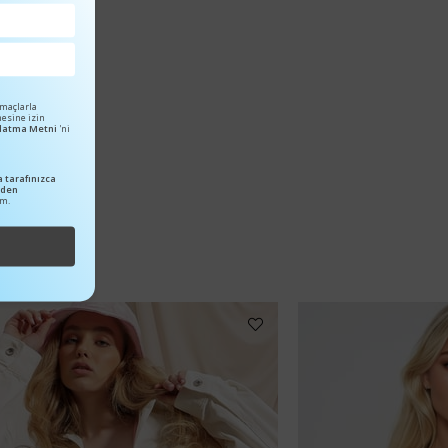
amaçlarla
mesine izin
ınlatma Metni
'ni
 tarafınızca
nden
um.