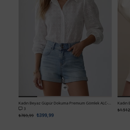
Kadın Beyaz Güpür Dokuma Premıum Gömlek ALC-X4366
3
₺1.512
₺399,99
₺769,99