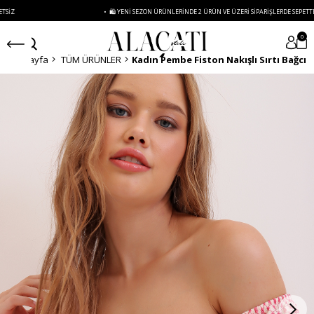
• 🛍️ YENI SEZON ÜRÜNLERINDE 2 ÜRÜN VE ÜZERI SIPARIŞLERDE SEPETTE
%15 İNDIR
0
Anasayfa
TÜM ÜRÜNLER