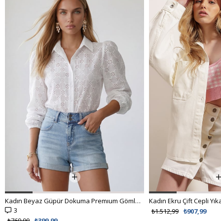
Kadın Beyaz Güpür Dokuma Premıum Gömlek ALC-X4366
3
₺1.512,99
₺907,99
₺769,99
₺399,99