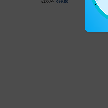
₺99,00
₺322,99