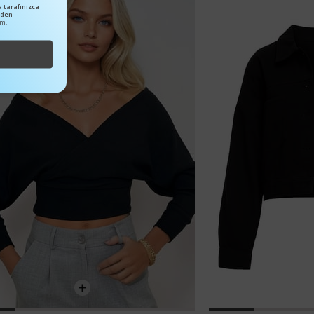
 tarafınızca
nden
um.