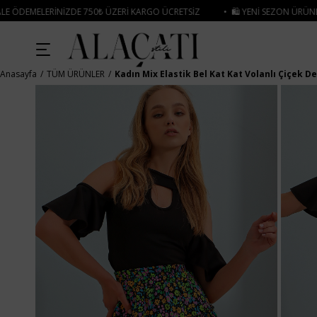
 ÜZERI KARGO ÜCRETSIZ
• 🛍️ YENI SEZON ÜRÜNLERINDE 2 ÜRÜN VE ÜZERI S
Anasayfa
TÜM ÜRÜNLER
Kadın Mix Elastik Bel Kat Kat Volanlı Çiçek D