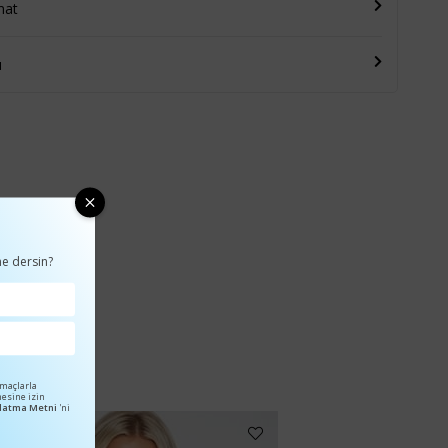
mat
u
e dersin?
amaçlarla
mesine izin
ınlatma Metni
'ni