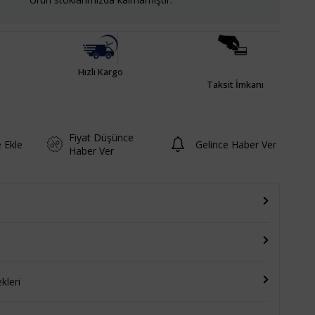
Hızlı Kargo
Taksit İmkanı
Fiyat Düşünce
e Ekle
Gelince Haber Ver
Haber Ver
leri