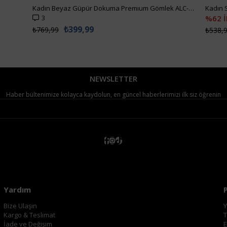
Kadın Beyaz Güpür Dokuma Premıum Gömlek ALC-X4366
3
%62 
₺399,99
₺769,99
₺538,
NEWSLETTER
Haber bültenimize kolayca kaydolun, en güncel haberlerimizi ilk siz öğrenin
Yardım
Bize Ulaşın
Y
Kargo & Teslimat
T
İade ve Değişim
E