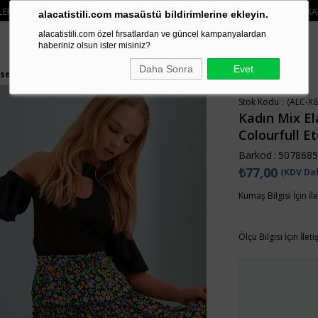
IPARIŞLERDE SEPETTE
%15 İNDIRIM
• 🚚KREDI KARTI VE HAVALE ÖDEMELERI
alacatistili.com masaüstü bildirimlerine ekleyin.
alacatistili.com özel fırsatlardan ve güncel kampanyalardan
haberiniz olsun ister misiniz?
Daha Sonra
Evet
esenli Colourfull Etek ALC-X8619
Stok Kodu
(ALC-X8
Kadın Mix El
Colourfull E
Barkod
:
5078685
₺77,00
(KDV Dah
Kumaş Bilgisi İçin İl
Ölçü Bilgisi İçin İlet