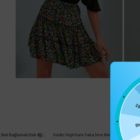
15
5
Kadın Siyah Asimetrik Kesim Beli Bağlamalı Etek ALC-X5001
Kadın Yeşil Kare Yaka İnce Merserize Bluz AL