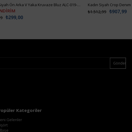
Kadın Siyah Ön Arka V Yaka Kruvaze Bluz ALC-019-053-BLZ
Kadın Siyah Crop Denım
İNDİRİM
₺907,99
₺1.512,99
₺299,00
99
Gönder
Popüler Kategoriler
eni Gelenler
işört
lbise