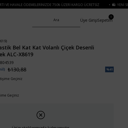
NIZDE 750₺ ÜZERI KARGO ÜCRETSIZ
• 🛍️ YENI SEZON ÜRÜNLERINDE 2 ÜRÜN
0
Üye Girişi
Sepetim
619)
astik Bel Kat Kat Volanlı Çiçek Desenli
tek ALC-X8619
804539
₺130,88
il)
%
41
İndirim
etişime Geçiniz
işime Geçiniz
Ürün stoklarımızda kalmamıştır.