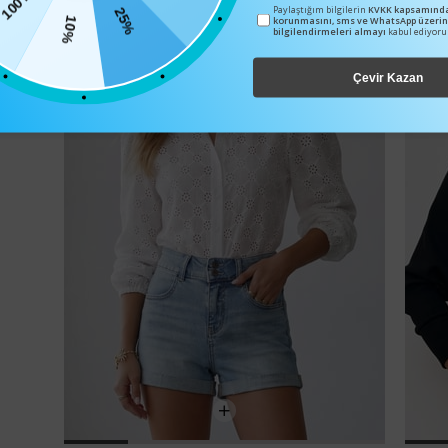
100TL
Paylaştığım bilgilerin
KVKK kapsamında
25%
korunmasını, sms ve WhatsApp üzeri
10%
bilgilendirmeleri almayı
kabul ediyor
Çevir Kazan