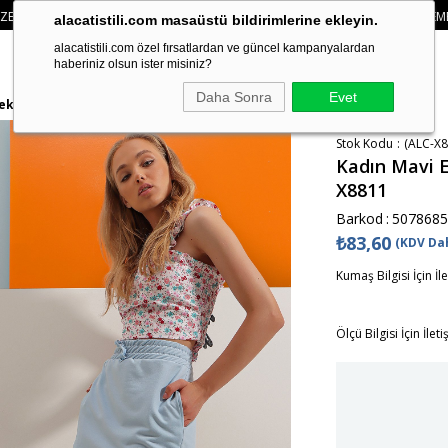
PETTE
%15 İNDIRIM
• 🚚KREDI KARTI VE HAVALE ÖDEMELERINIZDE 750₺ ÜZE
alacatistili.com masaüstü bildirimlerine ekleyin.
alacatistili.com özel fırsatlardan ve güncel kampanyalardan
haberiniz olsun ister misiniz?
Daha Sonra
Evet
Etek ALC-X8811
Stok Kodu
(ALC-X8
Kadın Mavi E
X8811
Barkod
:
5078685
₺83,60
(KDV Dah
Kumaş Bilgisi İçin İl
Ölçü Bilgisi İçin İlet