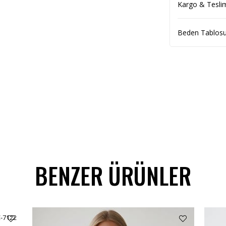
Kargo & Tesli
Beden Tablos
BENZER ÜRÜNLER
C-7122