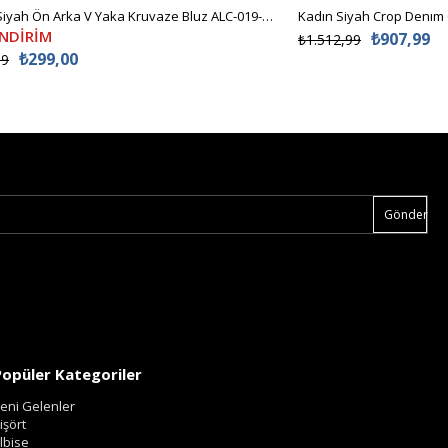
Kadın Siyah Ön Arka V Yaka Kruvaze Bluz ALC-019-053-BLZ
Kadın Siyah Crop Denım
İNDİRİM
₺907,99
₺1.512,99
₺299,00
99
Gönder
Popüler Kategoriler
eni Gelenler
işört
lbise