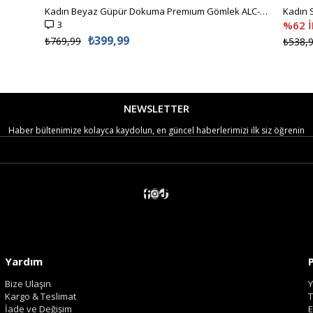
Kadın Beyaz Güpür Dokuma Premıum Gömlek ALC-X4366
3
%62 
₺399,99
₺769,99
₺538,
NEWSLETTER
Haber bültenimize kolayca kaydolun, en güncel haberlerimizi ilk siz öğrenin
Yardım
Bize Ulaşın
Y
Kargo & Teslimat
T
İade ve Değişim
E