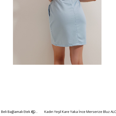
Kadın Siyah Asimetrik Kesim Beli Bağlamalı Etek ALC-X5001
Kadın Yeşil Kare Yaka İnce Merserize Bluz AL