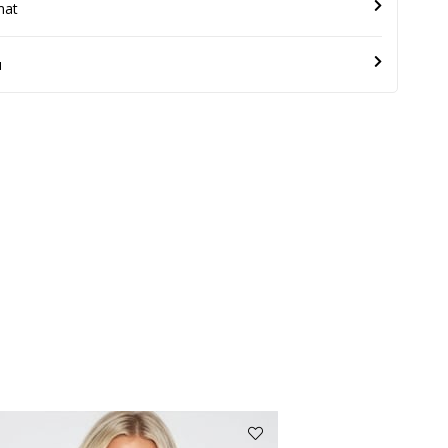
mat
u