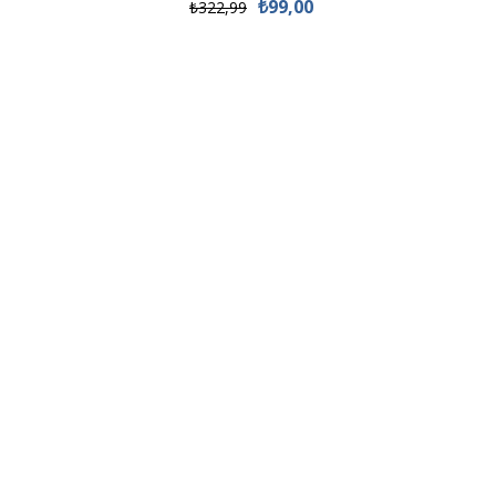
₺99,00
₺322,99