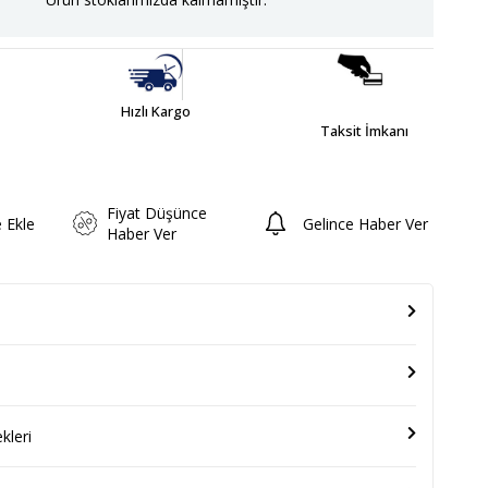
Hızlı Kargo
Taksit İmkanı
Fiyat Düşünce
e Ekle
Gelince Haber Ver
Haber Ver
leri