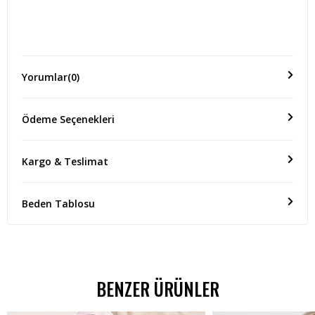
Ürün Kumaş Özellikleri
Yorumlar
(0)
%70 PAMUK %30 POLYESTER
Ödeme Seçenekleri
Ölçü(Boy)
ÜRÜN BOYU:75 CM EN BOYU:65 CM KOL BOYU:60 CM
Kargo & Teslimat
Beden Tablosu
BENZER ÜRÜNLER