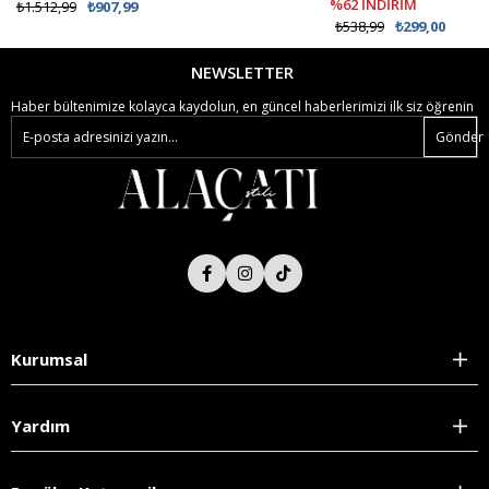
%62 İNDİRİM
₺1.512,99
₺907,99
₺538,99
₺299,00
NEWSLETTER
Haber bültenimize kolayca kaydolun, en güncel haberlerimizi ilk siz öğrenin
Gönder
Kurumsal
Yardım