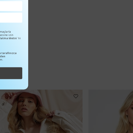
amaçlarla
mesine izin
ınlatma Metni
'ni
 tarafınızca
nden
um.