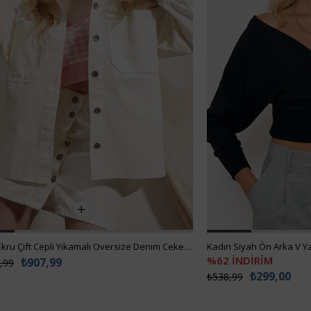
Kadın Ekru Çift Cepli Yıkamalı Oversize Denim Ceket ALC-X8152
%62 İNDİRİM
₺907,99
,99
₺299,00
₺538,99