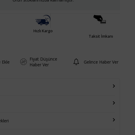
Hızlı Kargo
Taksit İmkanı
Fiyat Düşünce
e Ekle
Gelince Haber Ver
Haber Ver
leri