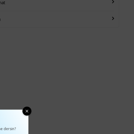
mat
u
e dersin?