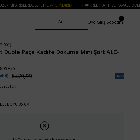
ETTE
%15 İNDIRIM
• 🚚 KREDI KARTI VE HAVALE ÖDEMELERINIZDE 750₺ ÜZE
0
Üye Girişi
Sepetim
2-001)
t Duble Paça Kadife Dokuma Mini Şort ALC-
809976
₺479,99
ahil)
%
50
İndirim
OLYESTER
BEL BOYU:35 CM
Ürün stoklarımızda kalmamıştır.