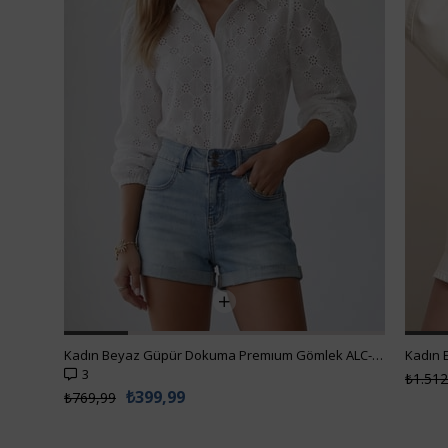
Kadın Beyaz Güpür Dokuma Premıum Gömlek ALC-X4366
3
₺1.512
₺399,99
₺769,99