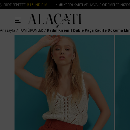
IRIM
• 🚚 KREDI KARTI VE HAVALE ÖDEMELERINIZDE 750₺ ÜZERI KARGO ÜC
Anasayfa
TÜM ÜRÜNLER
Kadın Kiremit Duble Paça Kadife Dokuma Min