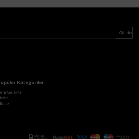
Gönder
Popüler Kategoriler
eni Gelenler
işört
lbise