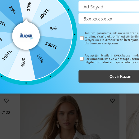
10%
100TL
25%
0TL
5%
Tanıtım, pazarlama, reklam ve benzeri 
tarafıma ticari elektronik ileti gönderil
veriyorum.
Elektronik Ticari İleti Ayd
150TL
%
okudum onay veriyorum.
100TL
25%
Paylaştığım bilgilerin
KVKK kapsamında
korunmasını, sms ve WhatsApp üzeri
10%
bilgilendirmeleri almayı
kabul ediyor
BENZER ÜRÜNLER
Çevir Kazan
C-7122