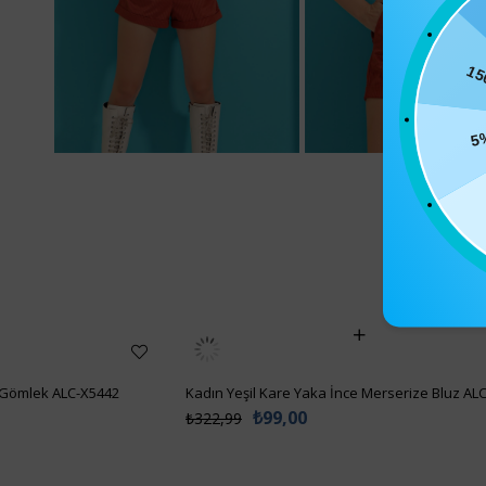
15
5
 Gömlek ALC-X5442
Kadın Yeşil Kare Yaka İnce Merserize Bluz AL
₺99,00
₺322,99