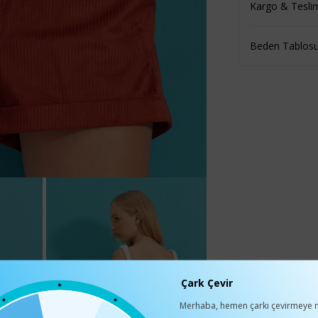
Kargo & Tesli
Beden Tablos
Çark Çevir
Merhaba, hemen çarkı çevirmeye n