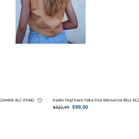
 Gömlek ALC-X5442
Kadın Yeşil Kare Yaka İnce Merserize Bluz AL
₺99,00
₺322,99