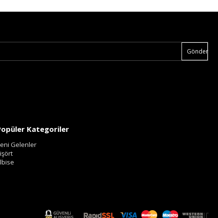
Gönder
Popüler Kategoriler
eni Gelenler
işört
lbise