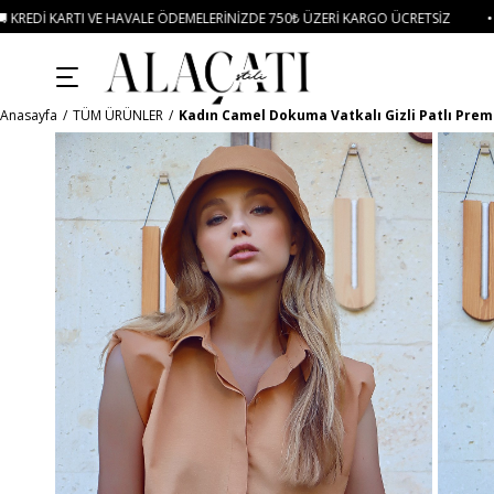
LE ÖDEMELERINIZDE 750₺ ÜZERI KARGO ÜCRETSIZ
• 🛍️ YENI SEZON ÜRÜNLER
Anasayfa
TÜM ÜRÜNLER
Kadın Camel Dokuma Vatkalı Gizli Patlı Pre