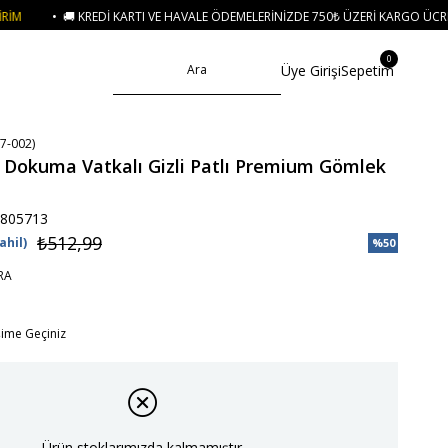
TI VE HAVALE ÖDEMELERINIZDE 750₺ ÜZERI KARGO ÜCRETSIZ
• 🛍️ YENI SE
0
Üye Girişi
Sepetim
7-002)
 Dokuma Vatkalı Gizli Patlı Premium Gömlek
805713
₺512,99
ahil)
%
50
İndirim
RA
işime Geçiniz
Ürün stoklarımızda kalmamıştır.