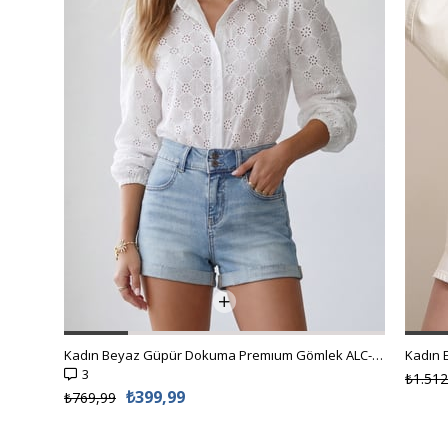
Kadın Beyaz Güpür Dokuma Premıum Gömlek ALC-X4366
3
₺1.512
₺399,99
₺769,99