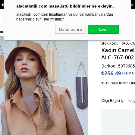
INDE 2 ÜRÜN VE ÜZERI SIPARIŞLERDE SEPETTE
%15 İNDIRIM
• 🚚 KREDI KAR
alacatistili.com masaüstü bildirimlerine ekleyin.
alacatistili.com özel fırsatlardan ve güncel kampanyalardan
haberiniz olsun ister misiniz?
Daha Sonra
Evet
mium Gömlek ALC-767-002
Stok Kodu
(ALC-76
Kadın Camel
ALC-767-002
Barkod
:
5078685
₺256,49
(KDV D
%95 PAMUK %5 LİK
Ölçü Bilgisi İçin İlet