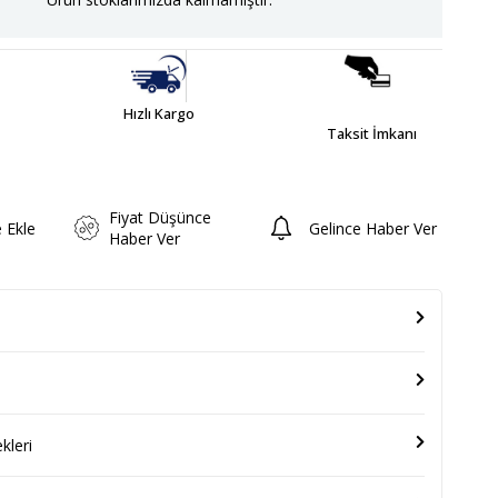
Hızlı Kargo
Taksit İmkanı
Fiyat Düşünce
e Ekle
Gelince Haber Ver
Haber Ver
leri