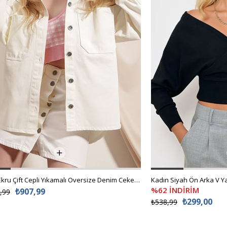
Kadın Ekru Çift Cepli Yıkamalı Oversize Denim Ceket ALC-X8152
%62 İNDİRİM
₺907,99
,99
₺299,00
₺538,99