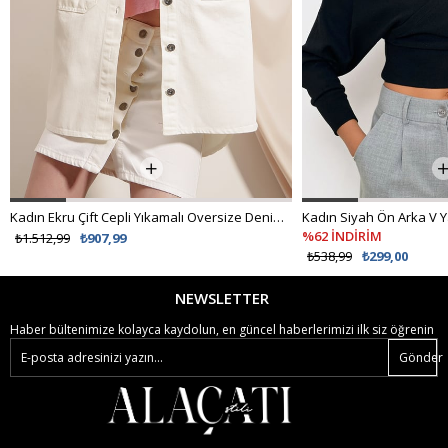
Kadın Ekru Çift Cepli Yıkamalı Oversize Denim Ceket ALC-X8152
%62 İNDİRİM
₺1.512,99
₺907,99
₺538,99
₺299,00
NEWSLETTER
Haber bültenimize kolayca kaydolun, en güncel haberlerimizi ilk siz öğrenin
Gönder