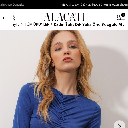
GO ÜCRETSIZ
• 🛍️ YENI SEZON ÜRÜNLERINDE 2 ÜRÜN VE ÜZERI SIPARIŞLERDE
0
Anasayfa
TÜM ÜRÜNLER