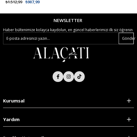
%62 İNDİRİM
₺1.512,99
₺907,99
₺538,99
₺299,00
NEWSLETTER
Haber bültenimize kolayca kaydolun, en güncel haberlerimizi ilk siz öğrenin
Gönder
Kurumsal
Yardım