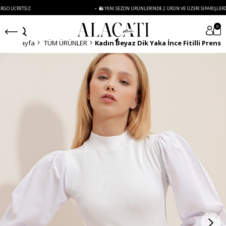
RETSIZ
• 🛍️ YENI SEZON ÜRÜNLERINDE 2 ÜRÜN VE ÜZERI SIPARIŞLERDE SEPET
0
Anasayfa
TÜM ÜRÜNLER