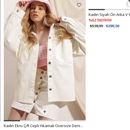
Kadın Ekru Çift Cepli Yıkamalı Oversize Denim Ceket ALC-X8152