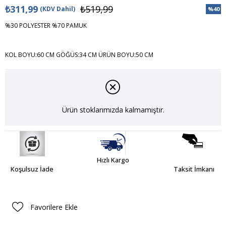
₺311,99
₺519,99
(KDV Dahil)
%
40
İndiri
%30 POLYESTER %70 PAMUK
KOL BOYU:60 CM GÖĞÜS:34 CM ÜRÜN BOYU:50 CM
Ürün stoklarımızda kalmamıştır.
Hızlı Kargo
Koşulsuz İade
Taksit İmkanı
Favorilere Ekle