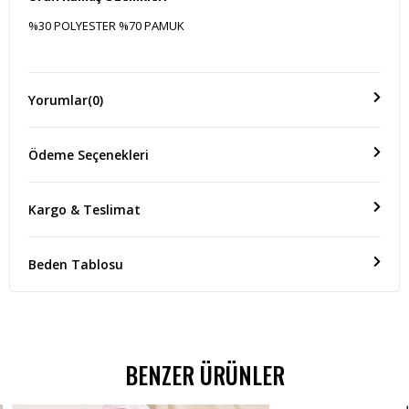
%30 POLYESTER %70 PAMUK
Ölçü(Boy)
Yorumlar
(0)
KOL BOYU:60 CM GÖĞÜS:34 CM ÜRÜN BOYU:50 CM
Ödeme Seçenekleri
Kargo & Teslimat
Beden Tablosu
BENZER ÜRÜNLER