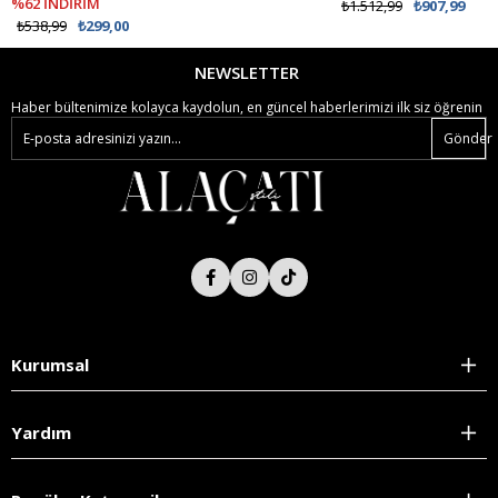
%62 İNDİRİM
₺1.512,99
₺907,99
₺538,99
₺299,00
NEWSLETTER
Haber bültenimize kolayca kaydolun, en güncel haberlerimizi ilk siz öğrenin
Gönder
Kurumsal
Yardım