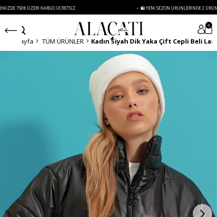
750₺ ÜZERI KARGO ÜCRETSIZ
• 🛍️ YENI SEZON ÜRÜNLERINDE 2 ÜRÜN VE ÜZER
0
Anasayfa
TÜM ÜRÜNLER