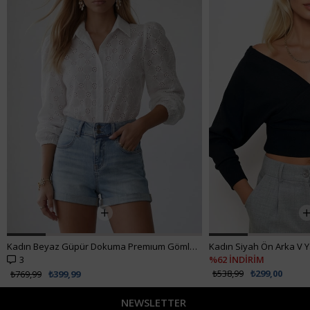
Kadın Beyaz Güpür Dokuma Premıum Gömlek ALC-X4366
3
%62 İNDİRİM
₺538,99
₺299,00
₺769,99
₺399,99
NEWSLETTER