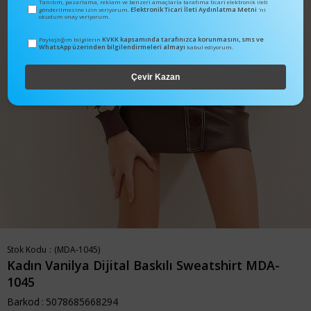
Tanıtım, pazarlama, reklam ve benzeri amaçlarla tarafıma ticari elektronik ileti
Elektronik Ticari İleti Aydınlatma Metni
gönderilmesine izin veriyorum.
'ni
okudum onay veriyorum.
KVKK kapsamında tarafınızca korunmasını, sms ve
Paylaştığım bilgilerin
WhatsApp üzerinden bilgilendirmeleri almayı
kabul ediyorum.
Çevir Kazan
Stok Kodu
(MDA-1045)
Kadın Vanilya Dijital Baskılı Sweatshirt MDA-
1045
Barkod
:
5078685668294