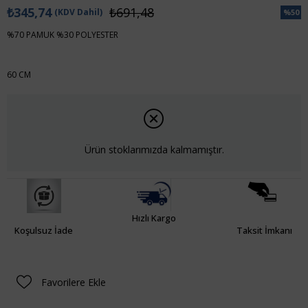
₺345,74
₺691,48
(KDV Dahil)
%
50
İndiri
%70 PAMUK %30 POLYESTER
60 CM
Ürün stoklarımızda kalmamıştır.
Hızlı Kargo
Koşulsuz İade
Taksit İmkanı
Favorilere Ekle