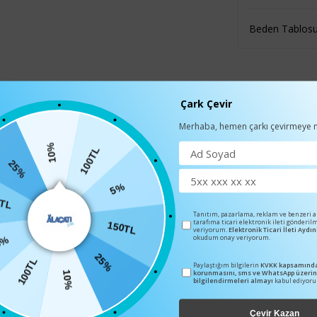
Beden Tablos
Çark Çevir
BENZER ÜRÜNLER
Merhaba, hemen çarkı çevirmeye n
10%
25%
100TL
50TL
C-7122
5%
Tanıtım, pazarlama, reklam ve benzeri 
tarafıma ticari elektronik ileti gönderil
%
veriyorum.
Elektronik Ticari İleti Ayd
okudum onay veriyorum.
150TL
100TL
Paylaştığım bilgilerin
KVKK kapsamında
25%
korunmasını, sms ve WhatsApp üzeri
10%
bilgilendirmeleri almayı
kabul ediyor
Çevir Kazan