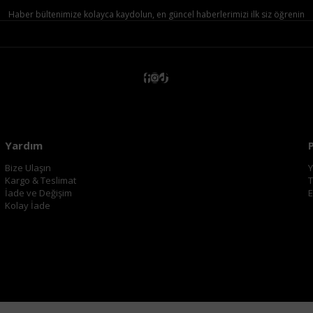
Haber bültenimize kolayca kaydolun, en güncel haberlerimizi ilk siz öğrenin
Yardım
Bize Ulaşın
Y
Kargo & Teslimat
T
İade ve Değişim
E
Kolay İade