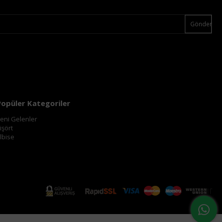
Gönder
Popüler Kategoriler
eni Gelenler
işört
lbise