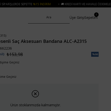
ETTE
%15 İNDIRIM
• 🚚 KREDI KARTI VE HAVALE ÖDEMELERINIZDE 750₺ ÜZE
0
Üye Girişi
Sepetim
315)
esenli Saç Aksesuarı Bandana ALC-A2315
662236
₺153,98
il)
%
66
İndirim
etişime Geçiniz
işime Geçiniz
Ürün stoklarımızda kalmamıştır.