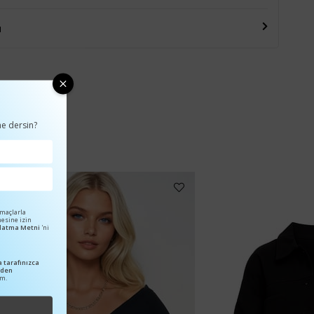
u
e dersin?
amaçlarla
mesine izin
ınlatma Metni
'ni
 tarafınızca
nden
um.