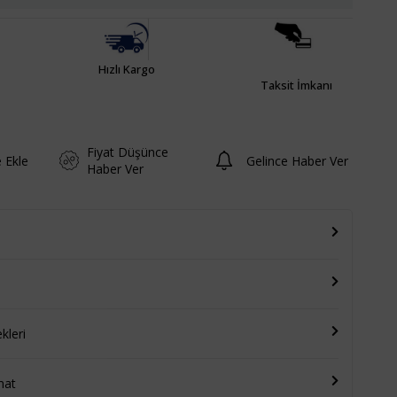
Hızlı Kargo
Taksit İmkanı
Fiyat Düşünce
e Ekle
Gelince Haber Ver
Haber Ver
leri
mat