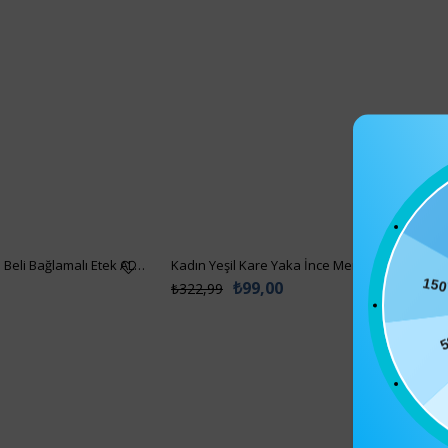
1
Kadın Siyah Asimetrik Kesim Beli Bağlamalı Etek ALC-X5001
Kadın Yeşil Kare Yaka İnce Merserize Bluz AL
₺99,00
₺322,99
5