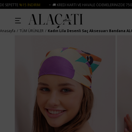
DIRIM
• 🚚 KREDI KARTI VE HAVALE ÖDEMELERINIZDE 750₺ ÜZERI KARGO ÜC
Anasayfa
TÜM ÜRÜNLER
Kadın Lila Desenli Saç Aksesuarı Bandana AL