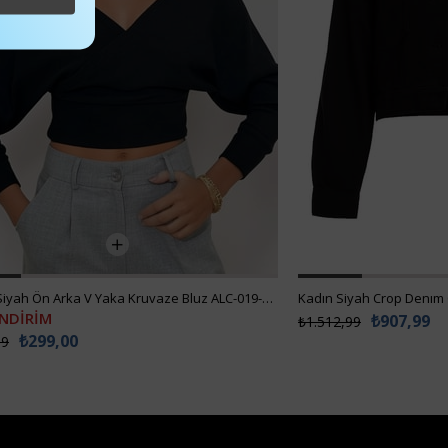
Kadın Siyah Ön Arka V Yaka Kruvaze Bluz ALC-019-053-BLZ
Kadın Siyah Crop Denım
İNDİRİM
₺907,99
₺1.512,99
₺299,00
99