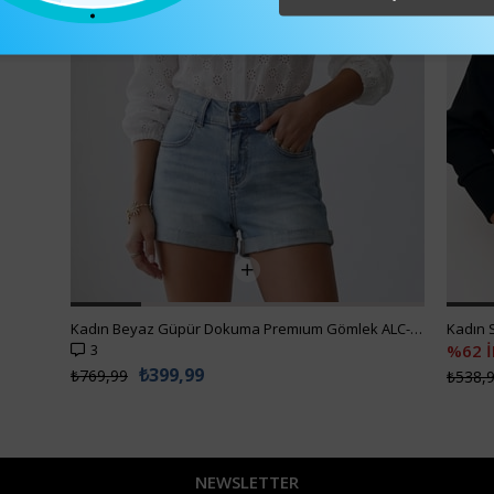
Kadın Beyaz Güpür Dokuma Premıum Gömlek ALC-X4366
3
%62 
₺399,99
₺769,99
₺538,
NEWSLETTER