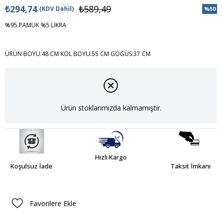
₺294,74
₺589,49
(KDV Dahil)
%
50
İndiri
%95 PAMUK %5 LİKRA
ÜRÜN BOYU:48 CM KOL BOYU:55 CM GÖĞÜS:37 CM
Ürün stoklarımızda kalmamıştır.
Hızlı Kargo
Koşulsuz İade
Taksit İmkanı
Favorilere Ekle