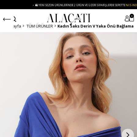
• 🛍️ YENI SEZON ÜRÜNLERINDE 2 ÜRÜN VE ÜZERI SIPARIŞLERDE SEPETTE
%15 İNDIRIM
0
Anasayfa
TÜM ÜRÜNLER