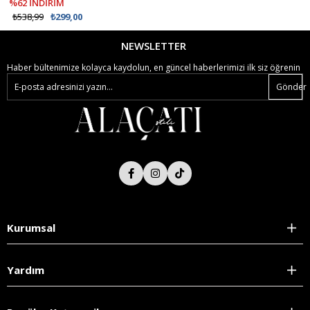
%62 İNDİRİM
₺1.512,99
₺907,99
₺538,99
₺299,00
NEWSLETTER
Haber bültenimize kolayca kaydolun, en güncel haberlerimizi ilk siz öğrenin
Gönder
Kurumsal
Yardım