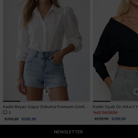
Kadın Beyaz Güpür Dokuma Premıum Gömlek ALC-X4366
3
%62 İNDİRİM
₺538,99
₺299,00
₺769,99
₺399,99
NEWSLETTER