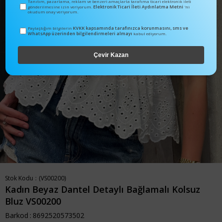
Tanıtım, pazarlama, reklam ve benzeri amaçlarla tarafıma ticari elektronik ileti
Elektronik Ticari İleti Aydınlatma Metni
gönderilmesine izin veriyorum.
'ni
okudum onay veriyorum.
KVKK kapsamında tarafınızca korunmasını, sms ve
Paylaştığım bilgilerin
WhatsApp üzerinden bilgilendirmeleri almayı
kabul ediyorum.
Çevir Kazan
Stok Kodu
(VS00200)
Kadın Beyaz Dantel Detaylı Bağlamalı Kolsuz
Bluz VS00200
Barkod
:
8692520573502