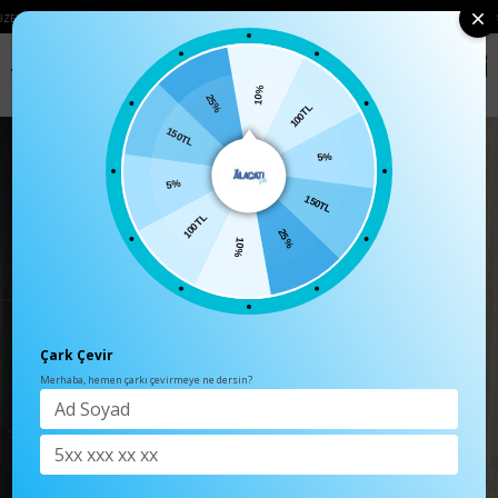
O ÜCRETSIZ
• 🛍️ YENI SEZON ÜRÜNLERINDE 2 ÜRÜN VE ÜZERI SIPARIŞLERDE S
0
Anasayfa
TÜM ÜRÜNLER
10%
100TL
25%
5%
150TL
150TL
5%
25%
100TL
10%
Çark Çevir
Merhaba, hemen çarkı çevirmeye ne dersin?