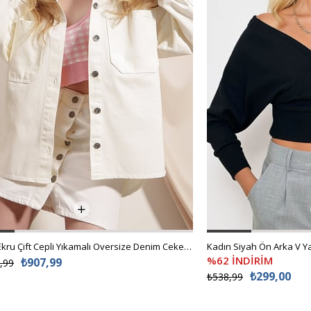
Kadın Ekru Çift Cepli Yıkamalı Oversize Denim Ceket ALC-X8152
%62 İNDİRİM
₺907,99
,99
₺299,00
₺538,99