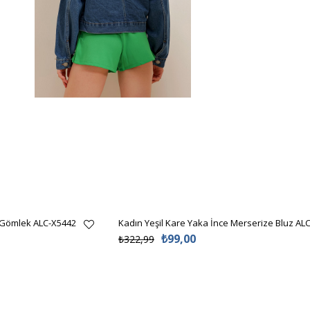
 Gömlek ALC-X5442
Kadın Yeşil Kare Yaka İnce Merserize Bluz AL
₺99,00
₺322,99