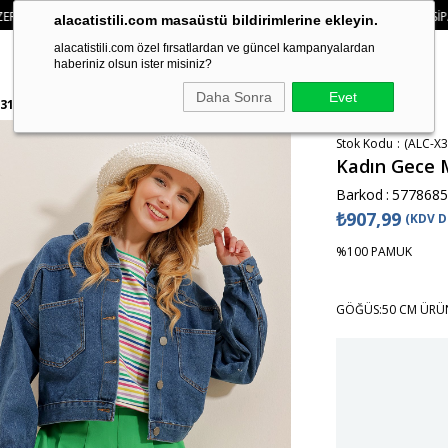
• 🛍️ YENI SEZON ÜRÜNLERINDE 2 ÜRÜN VE ÜZERI SIPARIŞLERDE SEPETTE
%1
alacatistili.com masaüstü bildirimlerine ekleyin.
alacatistili.com özel fırsatlardan ve güncel kampanyalardan
haberiniz olsun ister misiniz?
Daha Sonra
Evet
631-RV
Stok Kodu
(ALC-X3
Kadın Gece 
Barkod
:
5778685
₺907,99
(KDV D
%100 PAMUK
GÖĞÜS:50 CM ÜRÜN