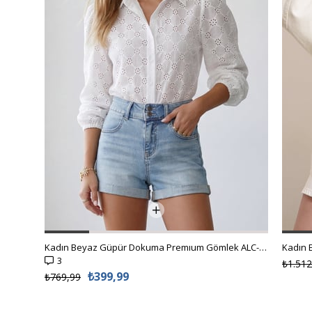
Kadın Beyaz Güpür Dokuma Premıum Gömlek ALC-X4366
3
₺1.512
₺399,99
₺769,99