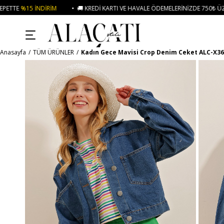
• 🚚 KREDI KARTI VE HAVALE ÖDEMELERINIZDE 750₺ ÜZERI KARGO ÜCRETSIZ
Anasayfa
TÜM ÜRÜNLER
Kadın Gece Mavisi Crop Denim Ceket ALC-X3