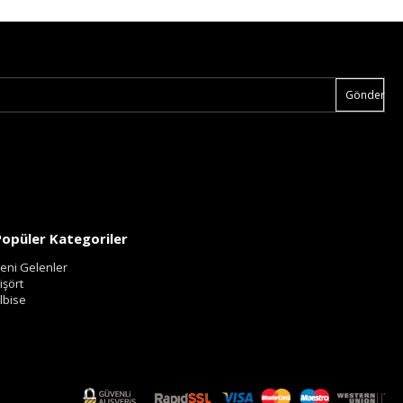
Gönder
Popüler Kategoriler
eni Gelenler
işört
lbise