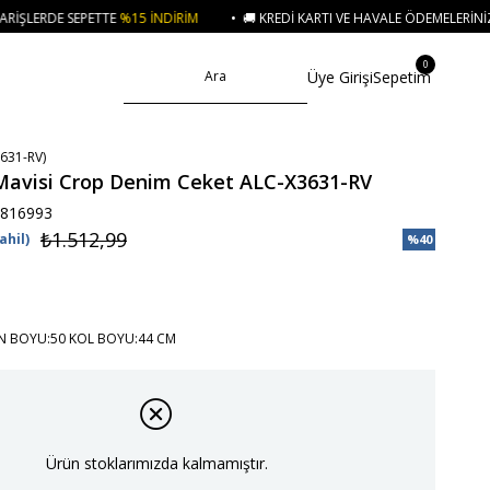
5 İNDIRIM
• 🚚 KREDI KARTI VE HAVALE ÖDEMELERINIZDE 750₺ ÜZERI KAR
0
Üye Girişi
Sepetim
631-RV)
Mavisi Crop Denim Ceket ALC-X3631-RV
816993
₺1.512,99
ahil)
%
40
İndirim
 BOYU:50 KOL BOYU:44 CM
Ürün stoklarımızda kalmamıştır.