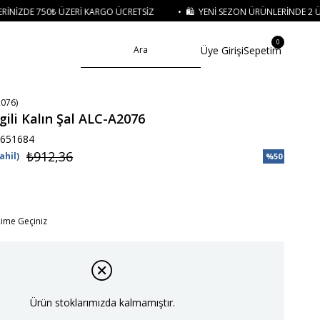
ZERI KARGO ÜCRETSIZ
• 🛍️ YENI SEZON ÜRÜNLERINDE 2 ÜRÜN VE ÜZERI SI
0
Üye Girişi
Sepetim
076)
gili Kalın Şal ALC-A2076
651684
₺912,36
ahil)
%
50
İndirim
işime Geçiniz
Ürün stoklarımızda kalmamıştır.