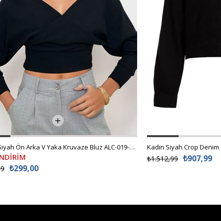
Kadın Siyah Ön Arka V Yaka Kruvaze Bluz ALC-019-053-BLZ
Kadın Siyah Crop Denım
İNDİRİM
₺907,99
₺1.512,99
₺299,00
99