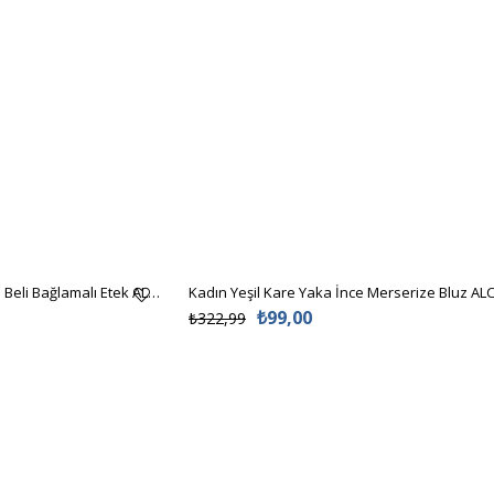
Kadın Siyah Asimetrik Kesim Beli Bağlamalı Etek ALC-X5001
Kadın Yeşil Kare Yaka İnce Merserize Bluz AL
₺99,00
₺322,99