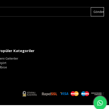
Gönder
Popüler Kategoriler
eni Gelenler
işört
lbise