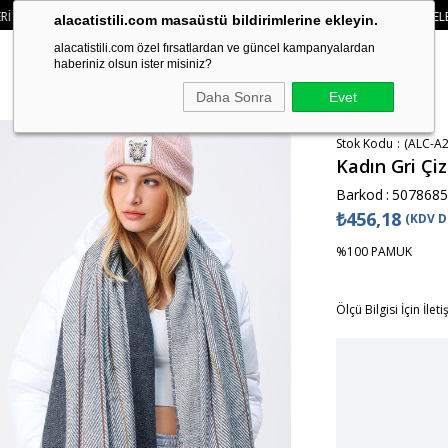
SEPETTE
%15 İNDIRIM
• 🚚KREDI KARTI VE HAVALE ÖDEMELERINIZDE 750₺ Ü
alacatistili.com masaüstü bildirimlerine ekleyin.
alacatistili.com özel fırsatlardan ve güncel kampanyalardan
haberiniz olsun ister misiniz?
Daha Sonra
Evet
Stok Kodu
(ALC-A2
Kadın Gri Çiz
Barkod
:
5078685
₺456,18
(KDV D
%100 PAMUK
Ölçü Bilgisi İçin İlet