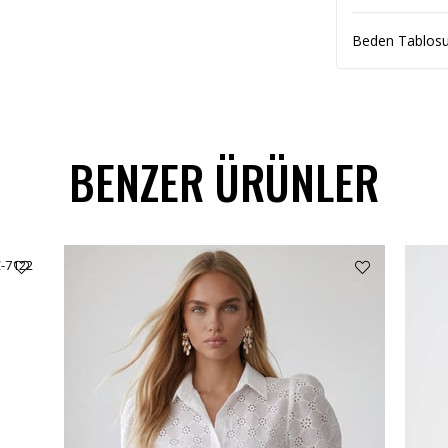
Beden Tablos
BENZER ÜRÜNLER
C-7122