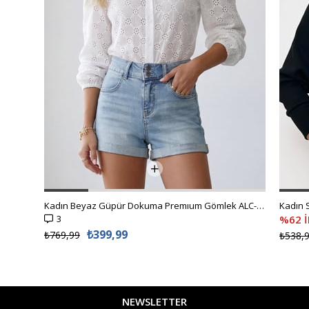
Kadın Beyaz Güpür Dokuma Premıum Gömlek ALC-X4366
3
%62 
₺399,99
₺769,99
₺538,
NEWSLETTER