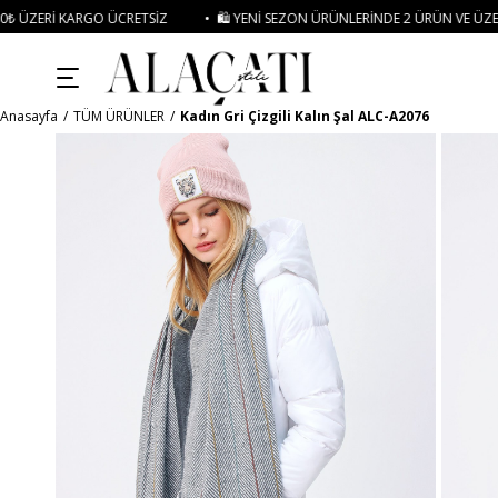
 ÜCRETSIZ
• 🛍️ YENI SEZON ÜRÜNLERINDE 2 ÜRÜN VE ÜZERI SIPARIŞLERDE 
Anasayfa
TÜM ÜRÜNLER
Kadın Gri Çizgili Kalın Şal ALC-A2076