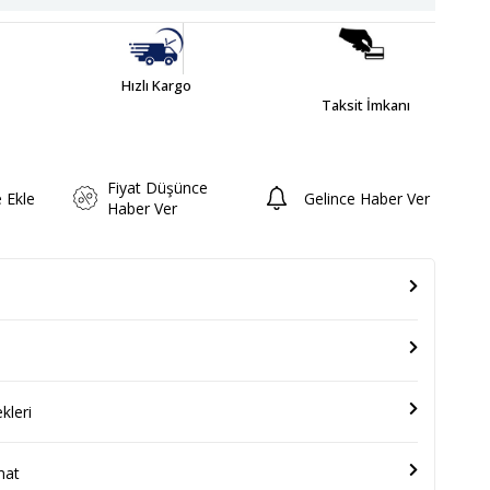
Hızlı Kargo
Taksit İmkanı
Fiyat Düşünce
e Ekle
Gelince Haber Ver
Haber Ver
leri
mat