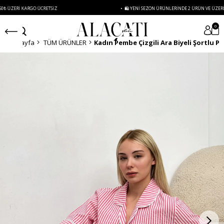
 KARGO ÜCRETSIZ
• 🛍️ YENI SEZON ÜRÜNLERINDE 2 ÜRÜN VE ÜZERI SIPARIŞL
0
Anasayfa
TÜM ÜRÜNLER