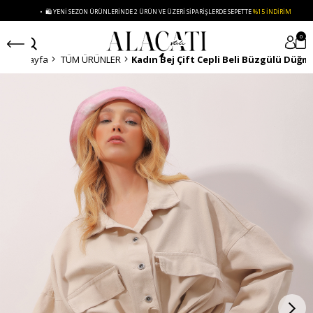
• 🛍️ YENI SEZON ÜRÜNLERINDE 2 ÜRÜN VE ÜZERI SIPARIŞLERDE SEPETTE
%15 İNDIRIM
0
Anasayfa
TÜM ÜRÜNLER