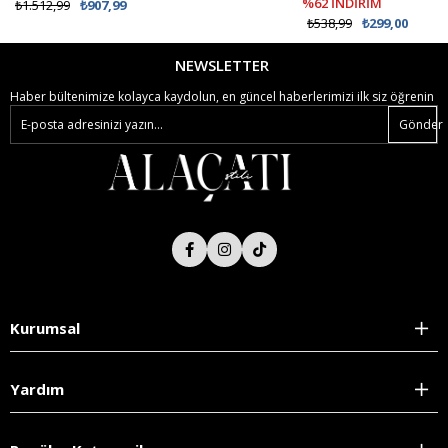
%62 İNDİRİM
₺1.512,99
₺907,99
₺538,99
₺299,00
NEWSLETTER
Haber bültenimize kolayca kaydolun, en güncel haberlerimizi ilk siz öğrenin
Gönder
Kurumsal
Yardım