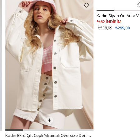
Kadın Ekru Çift Cepli Yıkamalı Oversize Denim Ceket ALC-X8152