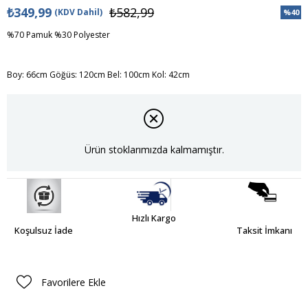
₺349,99
₺582,99
(KDV Dahil)
%
40
İndiri
%70 Pamuk %30 Polyester
Boy: 66cm Göğüs: 120cm Bel: 100cm Kol: 42cm
Ürün stoklarımızda kalmamıştır.
Hızlı Kargo
Koşulsuz İade
Taksit İmkanı
Favorilere Ekle