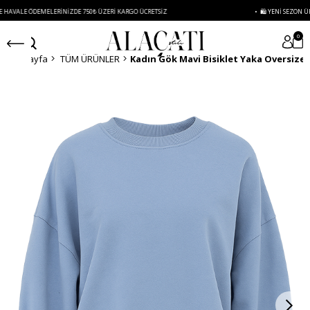
ALE ÖDEMELERINIZDE 750₺ ÜZERI KARGO ÜCRETSIZ
• 🛍️ YENI SEZON ÜRÜNLER
0
Anasayfa
TÜM ÜRÜNLER