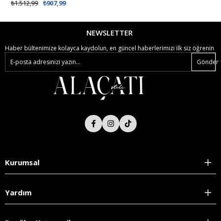
%62 İNDİRİM
₺1.512,99
₺907,99
₺538,99
₺299,00
NEWSLETTER
Haber bültenimize kolayca kaydolun, en güncel haberlerimizi ilk siz öğrenin
Gönder
Kurumsal
Yardım