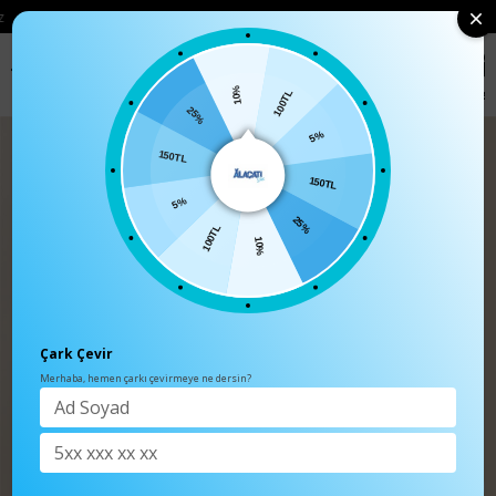
• 🛍️ YENI SEZON ÜRÜNLERINDE 2 ÜRÜN VE ÜZERI SIPARIŞLERDE SEPETTE
%15 İNDIRIM
0
Anasayfa
TÜM ÜRÜNLER
10%
100TL
25%
150TL
5%
150TL
5%
100TL
25%
10%
Çark Çevir
Merhaba, hemen çarkı çevirmeye ne dersin?