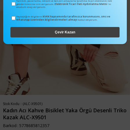
Tanıtım, pazarlama, reklam ve benzeri amaçlarla tarafıma ticari elektronik ileti
Elektronik Ticari İleti Aydınlatma Metni
gönderilmesine izin veriyorum.
'ni
okudum onay veriyorum.
KVKK kapsamında tarafınızca korunmasını, sms ve
Paylaştığım bilgilerin
WhatsApp üzerinden bilgilendirmeleri almayı
kabul ediyorum.
Çevir Kazan
Stok Kodu
(ALC-X9501)
Kadın Acı Kahve Bisiklet Yaka Örgü Desenli Triko
Kazak ALC-X9501
Barkod
:
5778685812357