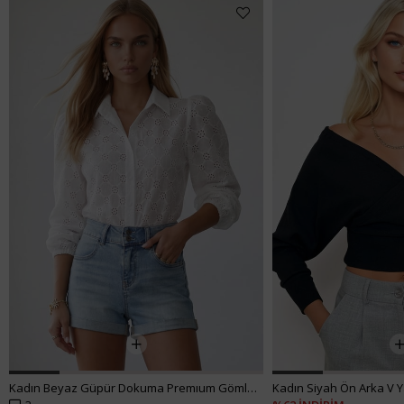
Kadın Beyaz Güpür Dokuma Premıum Gömlek ALC-X4366