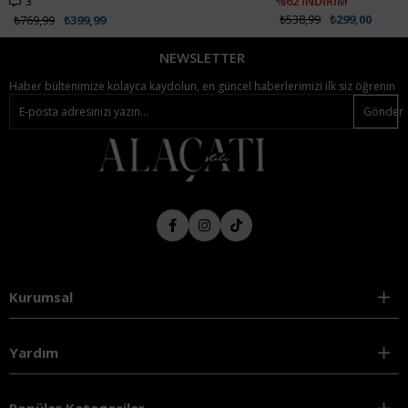
3
%62 İNDİRİM
₺538,99
₺299,00
₺769,99
₺399,99
NEWSLETTER
Haber bültenimize kolayca kaydolun, en güncel haberlerimizi ilk siz öğrenin
Gönder
Kurumsal
Yardım
Popüler Kategoriler