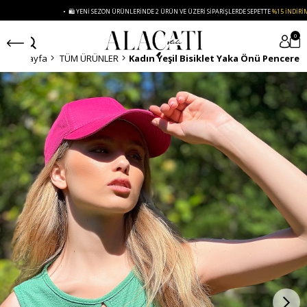
• 🛍️ YENI SEZON ÜRÜNLERINDE 2 ÜRÜN VE ÜZERI SIPARIŞLERDE SEPETTE
%15 İNDIRIM
0
Anasayfa
TÜM ÜRÜNLER