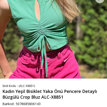
Stok Kodu
(ALC-X8851)
Kadın Yeşil Bisiklet Yaka Önü Pencere Detaylı
Büzgülü Crop Bluz ALC-X8851
Barkod
:
5078685806143