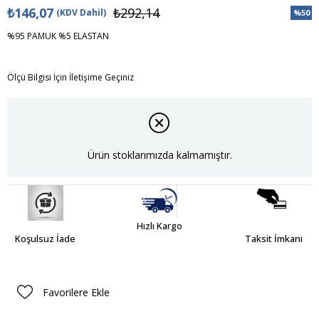
₺146,07
₺292,14
(KDV Dahil)
%
50
İndiri
%95 PAMUK %5 ELASTAN
Ölçü Bilgisi İçin İletişime Geçiniz
Ürün stoklarımızda kalmamıştır.
Hızlı Kargo
Koşulsuz İade
Taksit İmkanı
Favorilere Ekle