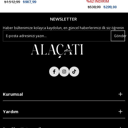
%62 İNDİRİM
₺1.512,99
₺907,99
₺538,99
₺299,00
NEWSLETTER
Haber bültenimize kolayca kaydolun, en güncel haberlerimizi ilk siz öğrenin
Gönder
Kurumsal
Yardım