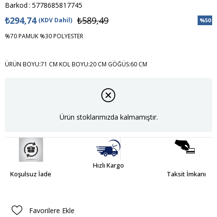
Barkod
:
5778685817745
₺294,74
₺589,49
(KDV Dahil)
%
50
İndiri
%70 PAMUK %30 POLYESTER
ÜRÜN BOYU:71 CM KOL BOYU:20 CM GÖĞÜS:60 CM
Ürün stoklarımızda kalmamıştır.
Hızlı Kargo
Koşulsuz İade
Taksit İmkanı
Favorilere Ekle