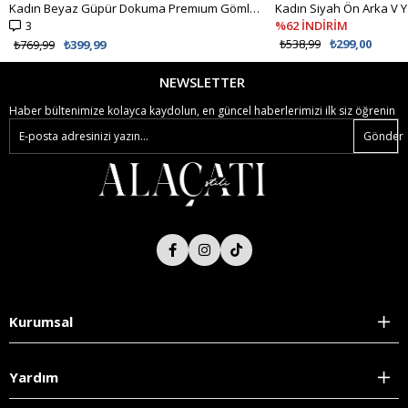
Kadın Beyaz Güpür Dokuma Premıum Gömlek ALC-X4366
3
%62 İNDİRİM
₺538,99
₺299,00
₺769,99
₺399,99
NEWSLETTER
Haber bültenimize kolayca kaydolun, en güncel haberlerimizi ilk siz öğrenin
Gönder
Kurumsal
Yardım