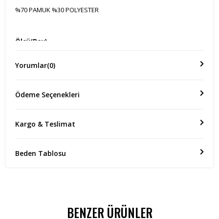
%70 PAMUK %30 POLYESTER
Ölçü(Boy)
ÜRÜN BOYU:71 CM KOL BOYU:20 CM GÖĞÜS:60 CM
Yorumlar
(0)
Ödeme Seçenekleri
Kargo & Teslimat
Beden Tablosu
BENZER ÜRÜNLER