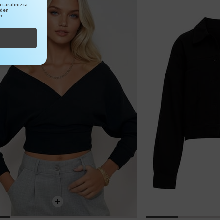
 tarafınızca
nden
um.