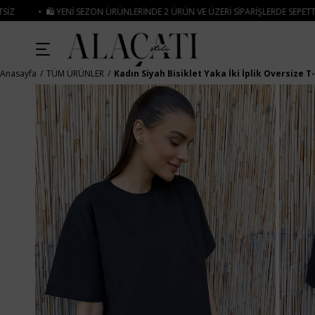
ZON ÜRÜNLERINDE 2 ÜRÜN VE ÜZERI SIPARIŞLERDE SEPETTE
%15 İNDIRIM
• 🚚
Anasayfa
TÜM ÜRÜNLER
Kadın Siyah Bisiklet Yaka İki İplik Oversize T