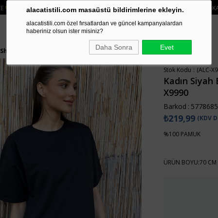
KREDI KARTI VE HAVALE ÖDEMELERINIZDE 750₺ ÜZERI KARGO ÜCRETSIZ
• 
alacatistili.com masaüstü bildirimlerine ekleyin.
alacatistili.com özel fırsatlardan ve güncel kampanyalardan
haberiniz olsun ister misiniz?
Daha Sonra
Evet
-Shirt ALC-X9990
Stok Kodu
(ALC-X9
Kadın Siyah B
X9990
Barkod
:
5778685
₺219,99
(KDV D
%100 PAMUK
ÜRÜN BOYU:70 CM 