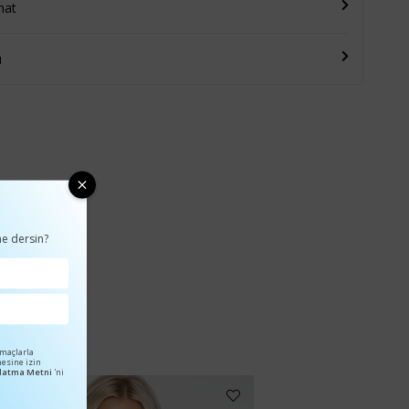
mat
u
e dersin?
amaçlarla
mesine izin
ınlatma Metni
'ni