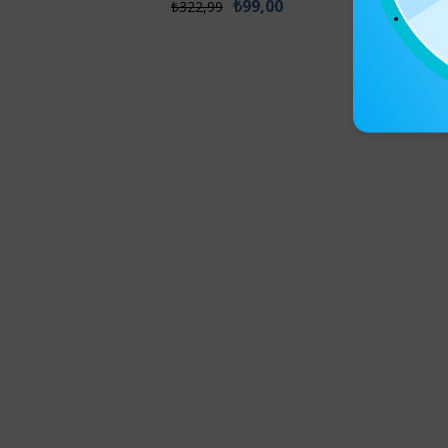
₺99,00
₺322,99