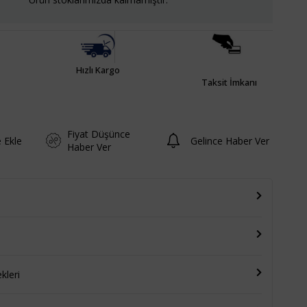
Hızlı Kargo
Taksit İmkanı
Fiyat Düşünce
e Ekle
Gelince Haber Ver
Haber Ver
leri