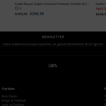
Kadın Beyaz Güpür Dokuma Premıum Gömlek ALC-X4366
3
%62 
₺399,99
₺769,99
₺538,
NEWSLETTER
Haber bültenimize kolayca kaydolun, en güncel haberlerimizi ilk siz öğrenin
Yardım
Bize Ulaşın
Y
Kargo & Teslimat
T
İade ve Değişim
E