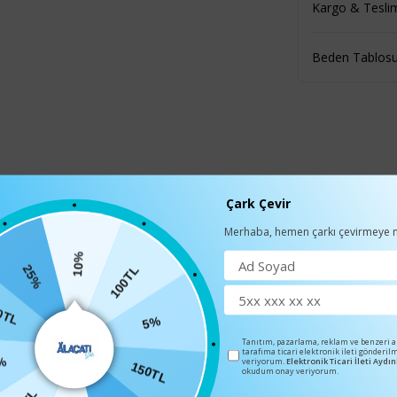
Kargo & Tesli
Beden Tablos
Çark Çevir
Merhaba, hemen çarkı çevirmeye n
10%
100TL
25%
BENZER ÜRÜNLER
5%
0TL
Tanıtım, pazarlama, reklam ve benzeri 
tarafıma ticari elektronik ileti gönderil
150TL
veriyorum.
Elektronik Ticari İleti Ayd
okudum onay veriyorum.
5%
C-7122