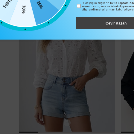
25%
100TL
Paylaştığım bilgilerin
KVKK kapsamında
korunmasını, sms ve WhatsApp üzeri
10%
bilgilendirmeleri almayı
kabul ediyor
Çevir Kazan