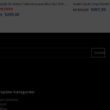
Kadın Siyah Ön Arka V Yaka Kruvaze Bluz ALC-019-053-BLZ
Kadın Siyah Crop Denım
İNDİRİM
₺907,99
₺1.512,99
₺299,00
99
Gönder
Popüler Kategoriler
eni Gelenler
işört
lbise