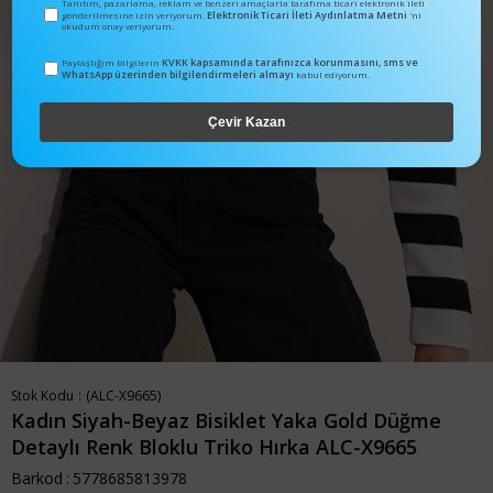
Tanıtım, pazarlama, reklam ve benzeri amaçlarla tarafıma ticari elektronik ileti
Elektronik Ticari İleti Aydınlatma Metni
gönderilmesine izin veriyorum.
'ni
okudum onay veriyorum.
KVKK kapsamında tarafınızca korunmasını, sms ve
Paylaştığım bilgilerin
WhatsApp üzerinden bilgilendirmeleri almayı
kabul ediyorum.
Çevir Kazan
Stok Kodu
(ALC-X9665)
Kadın Siyah-Beyaz Bisiklet Yaka Gold Düğme
Detaylı Renk Bloklu Triko Hırka ALC-X9665
Barkod
:
5778685813978