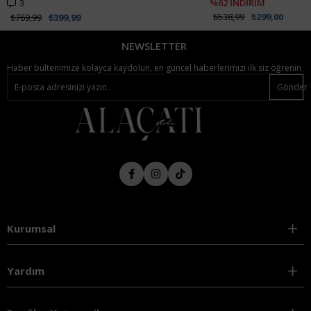
3
%62 İNDİRİM
₺538,99
₺299,00
₺769,99
₺399,99
NEWSLETTER
Haber bültenimize kolayca kaydolun, en güncel haberlerimizi ilk siz öğrenin
Gönder
Kurumsal
Yardım