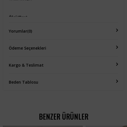
Ölçü(Boy)
KOL BOYU:51 CM GÖĞÜS:45 CM ÜRÜN BOYU:46 CM
Yorumlar
(0)
Ödeme Seçenekleri
Kargo & Teslimat
Beden Tablosu
BENZER ÜRÜNLER