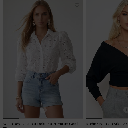
Kadın Beyaz Güpür Dokuma Premıum Gömlek ALC-X4366