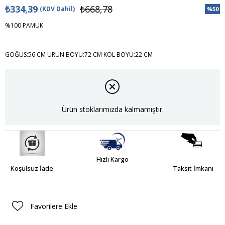
₺334,39
₺668,78
(KDV Dahil)
%
50
İndiri
%100 PAMUK
GÖĞÜS:56 CM ÜRÜN BOYU:72 CM KOL BOYU:22 CM
Ürün stoklarımızda kalmamıştır.
Hızlı Kargo
Koşulsuz İade
Taksit İmkanı
Favorilere Ekle