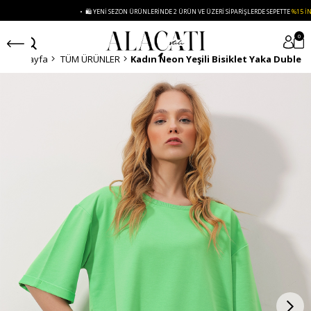
• 🛍️ YENI SEZON ÜRÜNLERINDE 2 ÜRÜN VE ÜZERI SIPARIŞLERDE SEPETTE
%15 İNDIRIM
0
Anasayfa
TÜM ÜRÜNLER