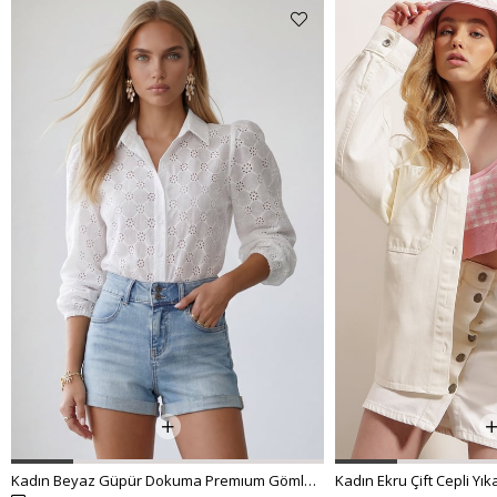
Kadın Beyaz Güpür Dokuma Premıum Gömlek ALC-X4366