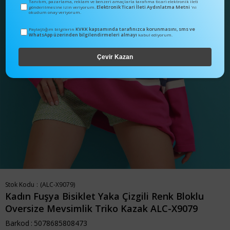
Tanıtım, pazarlama, reklam ve benzeri amaçlarla tarafıma ticari elektronik ileti
Elektronik Ticari İleti Aydınlatma Metni
gönderilmesine izin veriyorum.
'ni
okudum onay veriyorum.
KVKK kapsamında tarafınızca korunmasını, sms ve
Paylaştığım bilgilerin
WhatsApp üzerinden bilgilendirmeleri almayı
kabul ediyorum.
Çevir Kazan
Stok Kodu
(ALC-X9079)
Kadın Fuşya Bisiklet Yaka Çizgili Renk Bloklu
Oversize Mevsimlik Triko Kazak ALC-X9079
Barkod
:
5078685808473