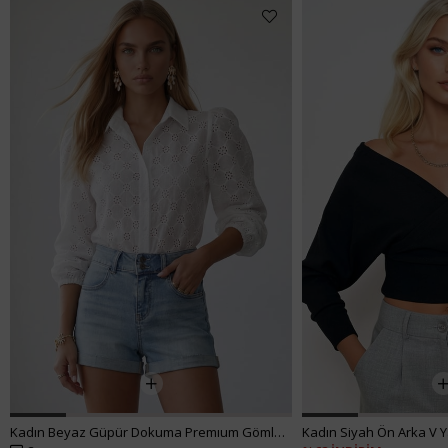
Kadın Beyaz Güpür Dokuma Premıum Gömlek ALC-X4366