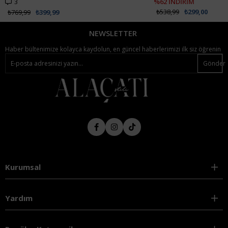
3
%62 İNDİRİM
₺538,99
₺299,00
₺769,99
₺399,99
NEWSLETTER
Haber bültenimize kolayca kaydolun, en güncel haberlerimizi ilk siz öğrenin
Gönder
Kurumsal
Yardım