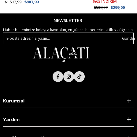
%62 İNDİRİM
₺1.512,99
₺907,99
₺538,99
₺299,00
NEWSLETTER
Haber bültenimize kolayca kaydolun, en güncel haberlerimizi ilk siz öğrenin
Gönder
Kurumsal
Yardım