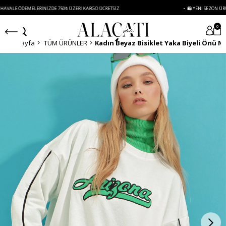
E ÖDEMELERINIZDE 750₺ ÜZERI KARGO ÜCRETSIZ
• 🛍️ YENI SEZON ÜRÜNLERI
0
Anasayfa
TÜM ÜRÜNLER