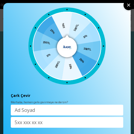
ERINIZDE 750₺ ÜZERI KARGO ÜCRETSIZ
• 🛍️ YENI SEZON ÜRÜNLERINDE 2 ÜRÜ
0
Anasayfa
TÜM ÜRÜNLER
10%
25%
100TL
150TL
5%
5%
150TL
100TL
25%
10%
Çark Çevir
Merhaba, hemen çarkı çevirmeye ne dersin?