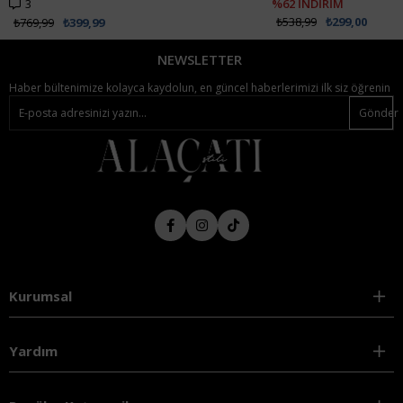
3
%62 İNDİRİM
₺538,99
₺299,00
₺769,99
₺399,99
NEWSLETTER
Haber bültenimize kolayca kaydolun, en güncel haberlerimizi ilk siz öğrenin
Gönder
Kurumsal
Yardım