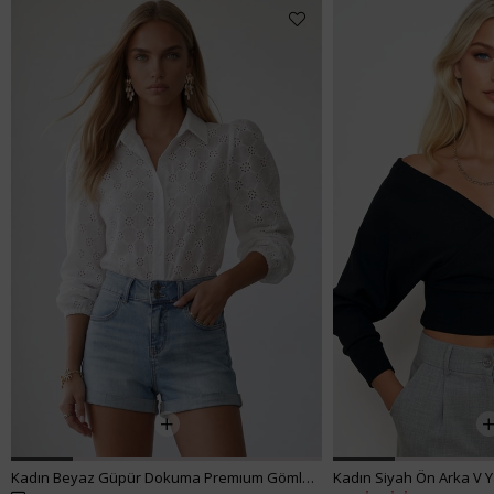
Kadın Beyaz Güpür Dokuma Premıum Gömlek ALC-X4366