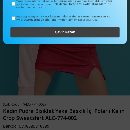
Tanıtım, pazarlama, reklam ve benzeri amaçlarla tarafıma ticari elektronik ileti
Elektronik Ticari İleti Aydınlatma Metni
gönderilmesine izin veriyorum.
'ni
okudum onay veriyorum.
KVKK kapsamında tarafınızca korunmasını, sms ve
Paylaştığım bilgilerin
WhatsApp üzerinden bilgilendirmeleri almayı
kabul ediyorum.
Çevir Kazan
Stok Kodu
(ALC-774-002)
Kadın Pudra Bisiklet Yaka Baskılı İçi Polarlı Kalın
Crop Sweatshirt ALC-774-002
Barkod
:
5778685810889