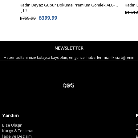
Kadın Beyaz Güpür Dokuma Premıum Gömlek ALC-X4366
3
₺1.512
₺399,99
₺769,99
NEWSLETTER
Haber bültenimize kolayca kaydolun, en güncel haberlerimizi ilk siz öğrenin
Yardım
Bize Ulaşın
Y
Kargo & Teslimat
T
İade ve Değişim
E