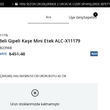
ÜNLERINDE 2 ÜRÜN VE ÜZERI SIPARIŞLERDE SEPETTE
%15 İNDIRIM
• 🚚 KRED
0
Üye Girişi
Sepetim
1179)
Beli Gipeli Kaşe Mini Etek ALC-X11179
823968
₺451,48
ahil)
%
50
İndirim
ÇEKİLMİŞ HALİ BASEN:50 CM ÜRÜN BOYU:42 CM
Ürün stoklarımızda kalmamıştır.