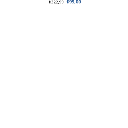
₺99,00
₺322,99