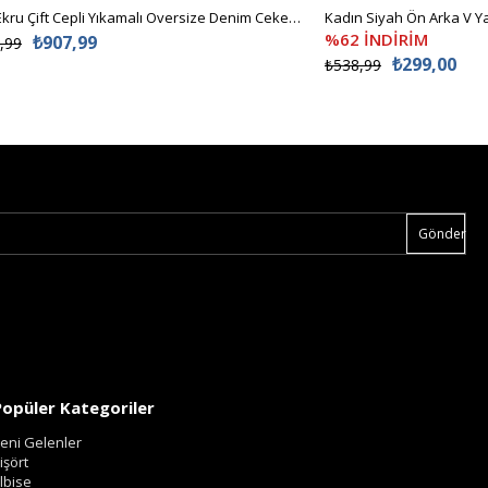
Kadın Ekru Çift Cepli Yıkamalı Oversize Denim Ceket ALC-X8152
%62 İNDİRİM
₺907,99
,99
₺299,00
₺538,99
Gönder
Popüler Kategoriler
eni Gelenler
işört
lbise