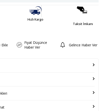
Hızlı Kargo
Taksit İmkanı
Fiyat Düşünce
e Ekle
Gelince Haber Ver
Haber Ver
leri
mat