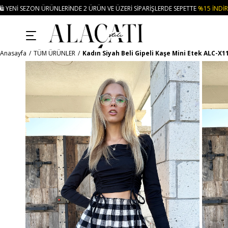
 ÜRÜN VE ÜZERI SIPARIŞLERDE SEPETTE
%15 İNDIRIM
• 🚚KREDI KARTI VE H
Anasayfa
TÜM ÜRÜNLER
Kadın Siyah Beli Gipeli Kaşe Mini Etek ALC-X1