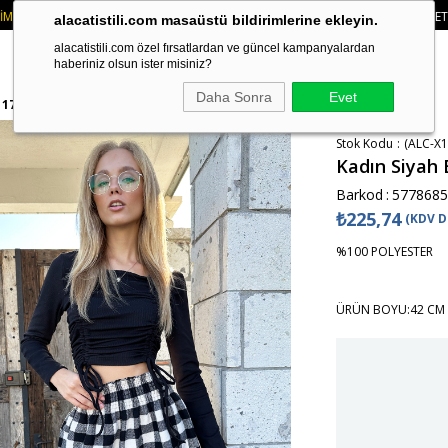
AVALE ÖDEMELERINIZDE 750₺ ÜZERI KARGO ÜCRETSIZ
• 🛍️ YENI SEZON ÜR
alacatistili.com masaüstü bildirimlerine ekleyin.
alacatistili.com özel fırsatlardan ve güncel kampanyalardan
haberiniz olsun ister misiniz?
Daha Sonra
Evet
1179
Stok Kodu
(ALC-X1
Kadın Siyah 
Barkod
:
5778685
₺225,74
(KDV D
%100 POLYESTER
ÜRÜN BOYU:42 CM 