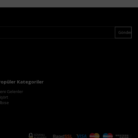
Gönder
Popüler Kategoriler
eni Gelenler
işört
lbise