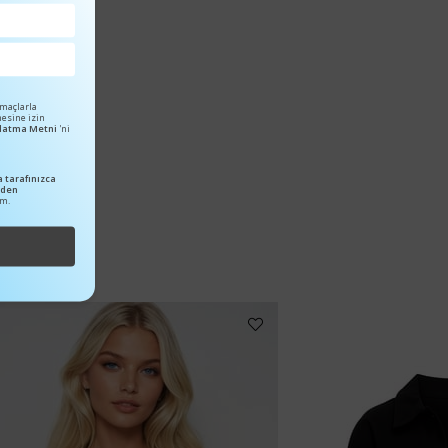
amaçlarla
mesine izin
ınlatma Metni
'ni
 tarafınızca
nden
um.