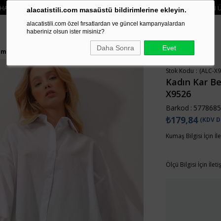
NIZDE 750₺ ÜZERI KARGO ÜCRETSIZ
• 🛍️ YENI SEZON ÜRÜNLERINDE 2 ÜRÜN
alacatistili.com masaüstü bildirimlerine ekleyin.
alacatistili.com özel fırsatlardan ve güncel kampanyalardan
haberiniz olsun ister misiniz?
Daha Sonra
Evet
Gömlek ALC-X9526
Stok Kodu
(ALC-X9
Kadın Kar Be
X9526
Barkod
:
5778685
₺179,84
(KDV D
Kumaş Bilgisi İçin İl
Ölçü Bilgisi İçin İlet