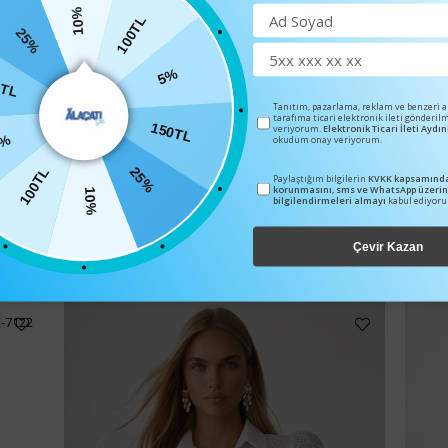
10%
25%
100TL
0TL
5%
Tanıtım, pazarlama, reklam ve benzeri 
tarafıma ticari elektronik ileti gönderil
%
veriyorum.
Elektronik Ticari İleti Ayd
150TL
okudum onay veriyorum.
100TL
Paylaştığım bilgilerin
KVKK kapsamında
25%
korunmasını, sms ve WhatsApp üzeri
10%
bilgilendirmeleri almayı
kabul ediyor
BENZER ÜRÜNLER
Çevir Kazan
C-7122