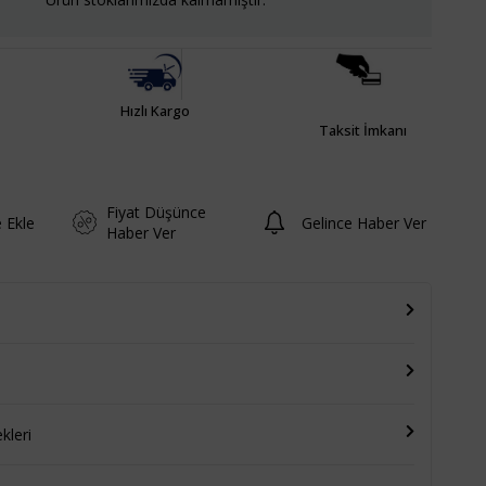
Hızlı Kargo
Taksit İmkanı
Fiyat Düşünce
e Ekle
Gelince Haber Ver
Haber Ver
leri