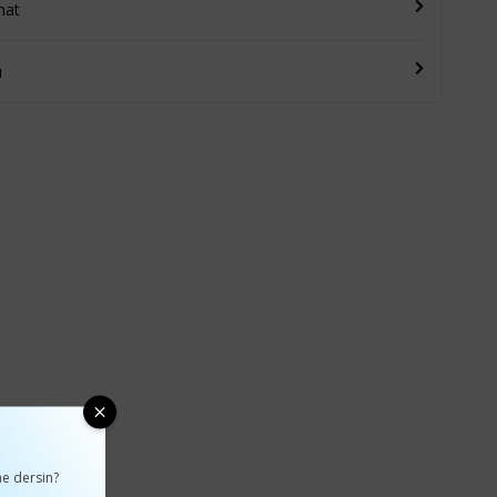
mat
u
e dersin?