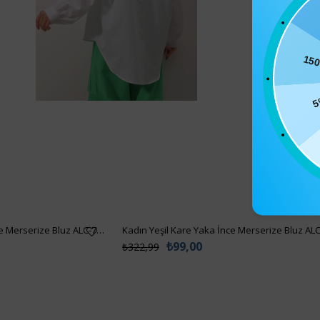
15
5
Kadın Bisküvi Kare Yaka İnce Merserize Bluz ALC-7122
Kadın Yeşil Kare Yaka İnce Merserize Bluz AL
₺99,00
₺322,99