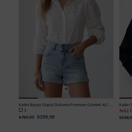
Kadın Beyaz Güpür Dokuma Premıum Gömlek ALC-X4366
3
%62 
₺399,99
₺769,99
₺538,