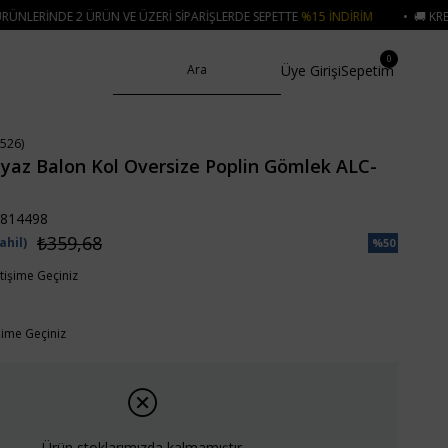
 VE ÜZERI SIPARIŞLERDE SEPETTE
%15 İNDIRIM
• 🚚 KREDI KARTI VE HAVAL
0
Üye Girişi
Sepetim
526)
yaz Balon Kol Oversize Poplin Gömlek ALC-
814498
₺359,68
ahil)
%
50
İndirim
etişime Geçiniz
işime Geçiniz
Ürün stoklarımızda kalmamıştır.