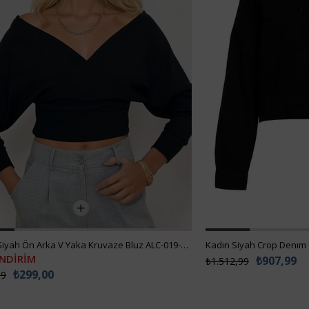
Kadın Siyah Ön Arka V Yaka Kruvaze Bluz ALC-019-053-BLZ
Kadın Siyah Crop Denım
İNDİRİM
₺907,99
₺1.512,99
₺299,00
99