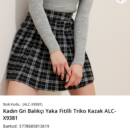
Stok Kodu
(ALC-X9381)
Kadın Gri Balıkçı Yaka Fitilli Triko Kazak ALC-
X9381
Barkod
:
5778685813619