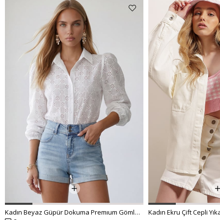
Kadın Beyaz Güpür Dokuma Premıum Gömlek ALC-X4366