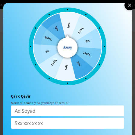
 ÜCRETSIZ
• 🛍️ YENI SEZON ÜRÜNLERINDE 2 ÜRÜN VE ÜZERI SIPARIŞLERDE SE
0
Anasayfa
TÜM ÜRÜNLER
10%
100TL
25%
5%
150TL
150TL
5%
25%
100TL
10%
Çark Çevir
Merhaba, hemen çarkı çevirmeye ne dersin?