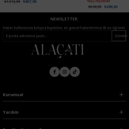
%62 İNDİRİM
₺1.512,99
₺907,99
₺538,99
₺299,00
NEWSLETTER
Haber bültenimize kolayca kaydolun, en güncel haberlerimizi ilk siz öğrenin
Gönder
Kurumsal
Yardım