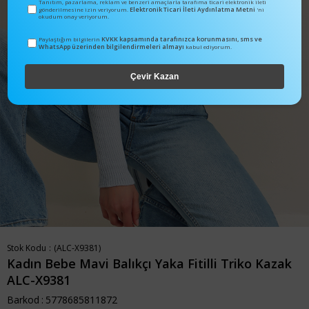
Tanıtım, pazarlama, reklam ve benzeri amaçlarla tarafıma ticari elektronik ileti
Elektronik Ticari İleti Aydınlatma Metni
gönderilmesine izin veriyorum.
'ni
okudum onay veriyorum.
KVKK kapsamında tarafınızca korunmasını, sms ve
Paylaştığım bilgilerin
WhatsApp üzerinden bilgilendirmeleri almayı
kabul ediyorum.
Çevir Kazan
Stok Kodu
(ALC-X9381)
Kadın Bebe Mavi Balıkçı Yaka Fitilli Triko Kazak
ALC-X9381
Barkod
:
5778685811872