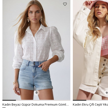
Kadın Beyaz Güpür Dokuma Premıum Gömlek ALC-X4366