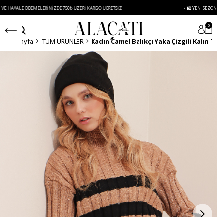
AVALE ÖDEMELERINIZDE 750₺ ÜZERI KARGO ÜCRETSIZ
• 🛍️ YENI SEZON ÜRÜNL
0
Anasayfa
TÜM ÜRÜNLER