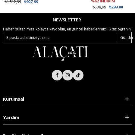
%62 İNDİRİM
₺1.512,99
₺907,99
₺538,99
₺299,00
NEWSLETTER
Haber bültenimize kolayca kaydolun, en güncel haberlerimizi ilk siz öğrenin
Gönder
Kurumsal
Yardım