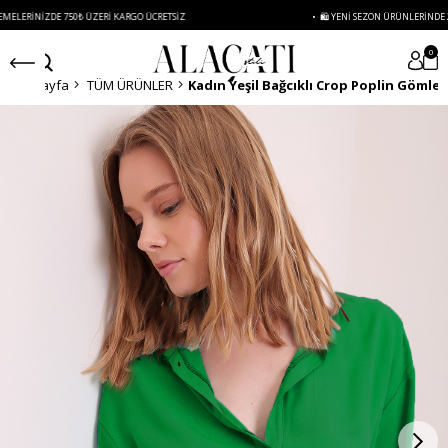
DE 750₺ ÜZERI KARGO ÜCRETSIZ
• 🛍️ YENI SEZON ÜRÜNLERINDE 2 ÜRÜN VE Ü
0
Anasayfa
TÜM ÜRÜNLER
Kadın Yeşil Bağcıklı Crop Poplin Gömle