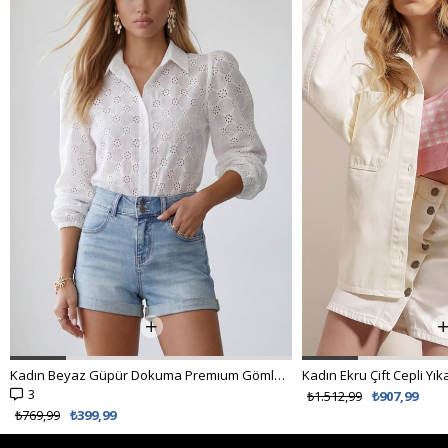
Kadın Beyaz Güpür Dokuma Premıum Gömlek ALC-X4366
3
₺1.512,99
₺907,99
₺769,99
₺399,99