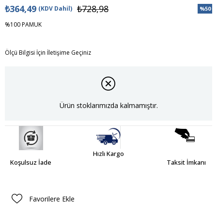
₺364,49
₺728,98
(KDV Dahil)
%
50
İndiri
%100 PAMUK
Ölçü Bilgisi İçin İletişime Geçiniz
Ürün stoklarımızda kalmamıştır.
Hızlı Kargo
Koşulsuz İade
Taksit İmkanı
Favorilere Ekle