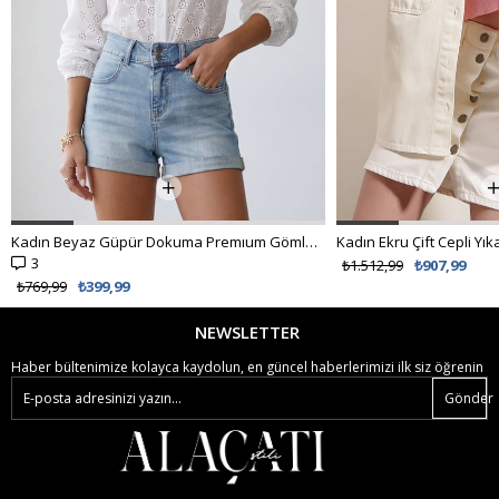
Kadın Beyaz Güpür Dokuma Premıum Gömlek ALC-X4366
3
₺1.512,99
₺907,99
₺769,99
₺399,99
NEWSLETTER
Haber bültenimize kolayca kaydolun, en güncel haberlerimizi ilk siz öğrenin
Gönder