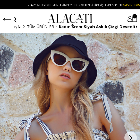
• 🛍️ YENI SEZON ÜRÜNLERINDE 2 ÜRÜN VE ÜZERI SIPARIŞLERDE SEPETTE
%15 İNDIRIM
0
Anasayfa
TÜM ÜRÜNLER