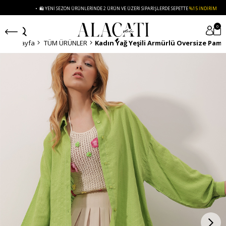
• 🛍️ YENI SEZON ÜRÜNLERINDE 2 ÜRÜN VE ÜZERI SIPARIŞLERDE SEPETTE
%15 İNDIRIM
0
Anasayfa
TÜM ÜRÜNLER