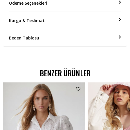
Ödeme Seçenekleri
Kargo & Teslimat
Beden Tablosu
BENZER ÜRÜNLER
%62 İNDİRİM
₺538,99
₺299,00