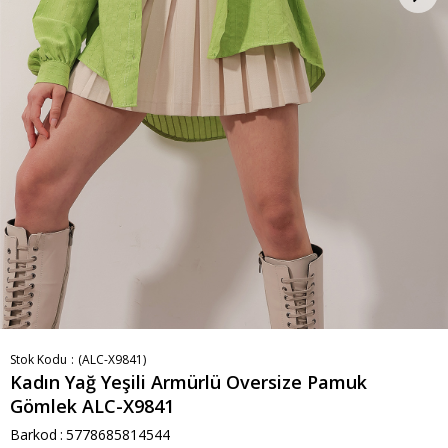
Stok Kodu
(ALC-X9841)
Kadın Yağ Yeşili Armürlü Oversize Pamuk
Gömlek ALC-X9841
Barkod
:
5778685814544