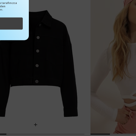
 tarafınızca
nden
um.