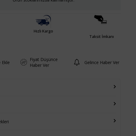
Hızlı Kargo
Taksit İmkanı
Fiyat Düşünce
e Ekle
Gelince Haber Ver
Haber Ver
leri