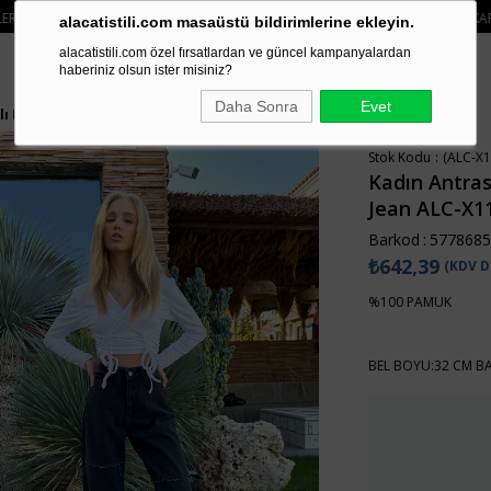
I SIPARIŞLERDE SEPETTE
%15 İNDIRIM
• 🚚KREDI KARTI VE HAVALE ÖDEMEL
alacatistili.com masaüstü bildirimlerine ekleyin.
alacatistili.com özel fırsatlardan ve güncel kampanyalardan
haberiniz olsun ister misiniz?
Daha Sonra
Evet
ylı Palazzo Jean ALC-X11172
Stok Kodu
(ALC-X1
Kadın Antras
Jean ALC-X1
Barkod
:
5778685
₺642,39
(KDV D
%100 PAMUK
BEL BOYU:32 CM B