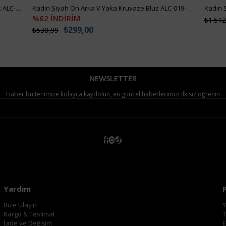
Kadın Beyaz Güpür Dokuma Premıum Gömlek ALC-X4366
Kadın Siyah Ön Arka V Yaka Kruvaze Bluz ALC-019-053-BLZ
Kadın 
%62 İNDİRİM
₺1.512
₺299,00
₺538,99
NEWSLETTER
Haber bültenimize kolayca kaydolun, en güncel haberlerimizi ilk siz öğrenin
Yardım
Bize Ulaşın
Y
Kargo & Teslimat
T
İade ve Değişim
E