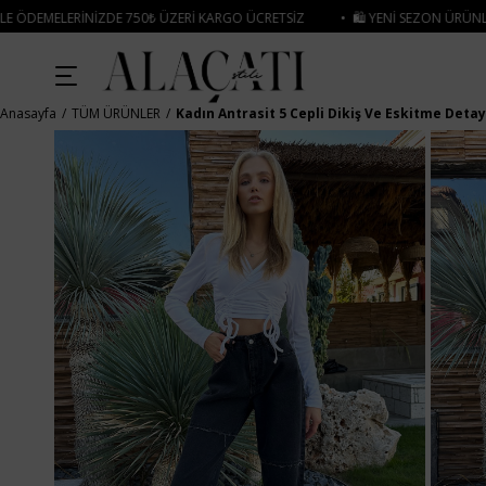
50₺ ÜZERI KARGO ÜCRETSIZ
• 🛍️ YENI SEZON ÜRÜNLERINDE 2 ÜRÜN VE ÜZER
Anasayfa
TÜM ÜRÜNLER
Kadın Antrasit 5 Cepli Dikiş Ve Eskitme Deta