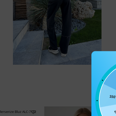
15
5
Merserize Bluz ALC-7122