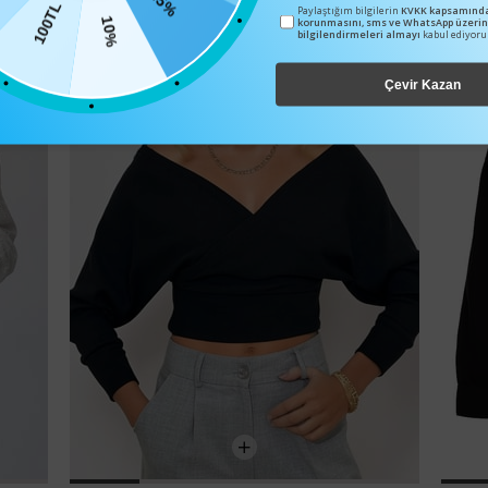
100TL
25%
Paylaştığım bilgilerin
KVKK kapsamında
korunmasını, sms ve WhatsApp üzeri
10%
bilgilendirmeleri almayı
kabul ediyor
Çevir Kazan