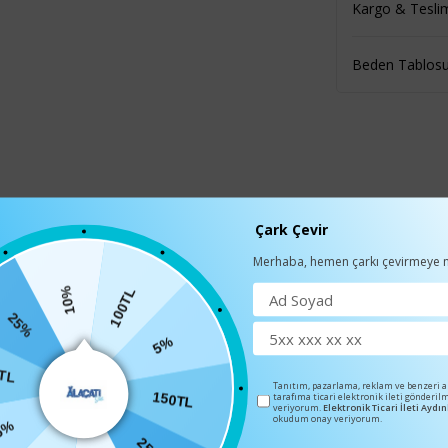
Kargo & Tesli
Beden Tablos
Çark Çevir
Merhaba, hemen çarkı çevirmeye n
10%
100TL
25%
BENZER ÜRÜNLER
0TL
5%
Tanıtım, pazarlama, reklam ve benzeri 
tarafıma ticari elektronik ileti gönderil
veriyorum.
Elektronik Ticari İleti Ayd
%
150TL
okudum onay veriyorum.