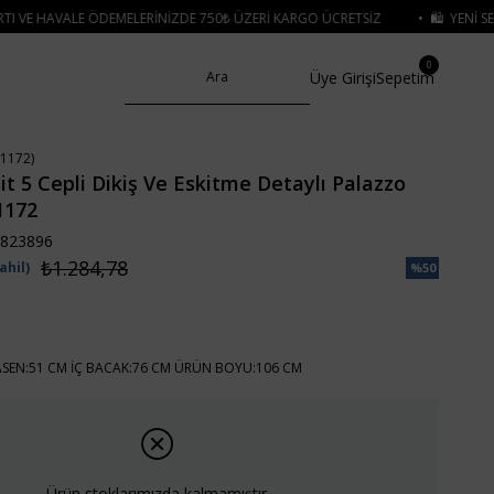
ERINIZDE 750₺ ÜZERI KARGO ÜCRETSIZ
• 🛍️ YENI SEZON ÜRÜNLERINDE 2 Ü
0
Üye Girişi
Sepetim
1172)
it 5 Cepli Dikiş Ve Eskitme Detaylı Palazzo
1172
823896
₺1.284,78
ahil)
%
50
İndirim
ASEN:51 CM İÇ BACAK:76 CM ÜRÜN BOYU:106 CM
Ürün stoklarımızda kalmamıştır.