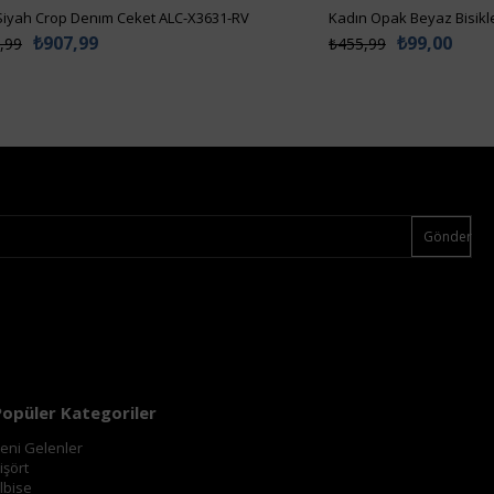
Siyah Crop Denım Ceket ALC-X3631-RV
₺907,99
₺99,00
,99
₺455,99
Gönder
Popüler Kategoriler
eni Gelenler
işört
lbise