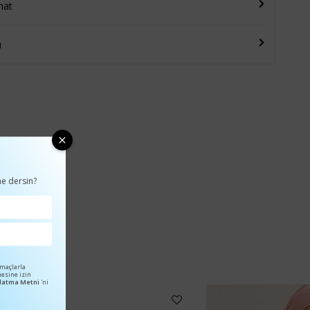
mat
u
e dersin?
amaçlarla
mesine izin
ınlatma Metni
'ni