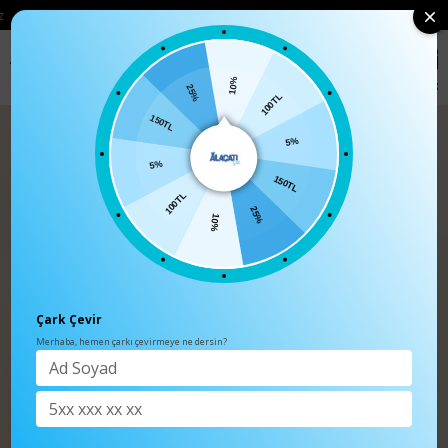
• 🛍️ YENI SEZON ÜRÜNLERINDE 2 ÜRÜN VE ÜZERI SIPARIŞLERDE SEPETTE
%15 İNDIRIM
0
Anasayfa
TÜM ÜRÜNLER
10%
100TL
25%
5%
150TL
150TL
5%
25%
100TL
10%
Çark Çevir
Merhaba, hemen çarkı çevirmeye ne dersin?