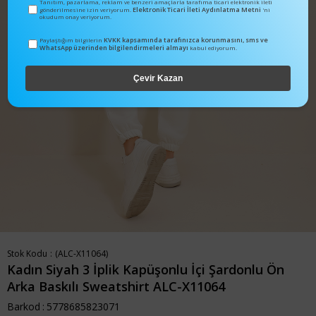
Tanıtım, pazarlama, reklam ve benzeri amaçlarla tarafıma ticari elektronik ileti
Elektronik Ticari İleti Aydınlatma Metni
gönderilmesine izin veriyorum.
'ni
okudum onay veriyorum.
KVKK kapsamında tarafınızca korunmasını, sms ve
Paylaştığım bilgilerin
WhatsApp üzerinden bilgilendirmeleri almayı
kabul ediyorum.
Çevir Kazan
Stok Kodu
(ALC-X11064)
Kadın Siyah 3 İplik Kapüşonlu İçi Şardonlu Ön
Arka Baskılı Sweatshirt ALC-X11064
Barkod
:
5778685823071