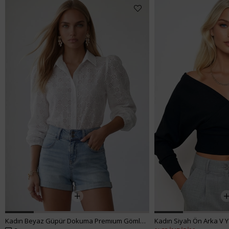
Kadın Siyah Crop Denım
₺1.512,99
₺907,99
Kadın Siyah Ön Arka V Yaka Kruvaze Bluz ALC-019-053-BLZ