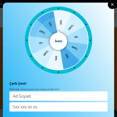
50₺ ÜZERI KARGO ÜCRETSIZ
• 🛍️ YENI SEZON ÜRÜNLERINDE 2 ÜRÜN VE ÜZERI
0
Anasayfa
TÜM ÜRÜNLER
10%
100TL
25%
5%
150TL
150TL
5%
25%
100TL
10%
Çark Çevir
Merhaba, hemen çarkı çevirmeye ne dersin?