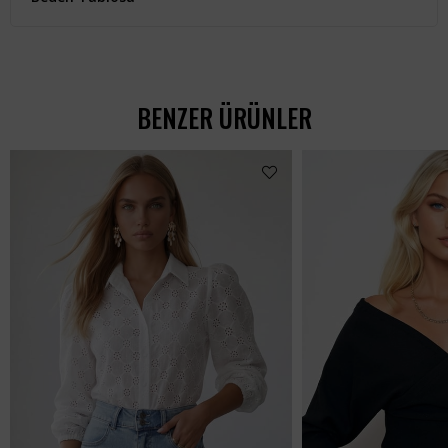
BENZER ÜRÜNLER
Kadın Siyah Crop Denım
₺1.512,99
₺907,99