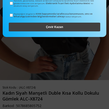
Tanıtım, pazarlama, reklam ve benzeri amaçlarla tarafıma ticari elektronik ileti
Elektronik Ticari İleti Aydınlatma Metni
gönderilmesine izin veriyorum.
'ni
okudum onay veriyorum.
KVKK kapsamında tarafınızca korunmasını, sms ve
Paylaştığım bilgilerin
WhatsApp üzerinden bilgilendirmeleri almayı
kabul ediyorum.
Çevir Kazan
Stok Kodu
(ALC-X8724)
Kadın Siyah Manşetli Duble Kısa Kollu Dokulu
Gömlek ALC-X8724
Barkod
:
5078685805752