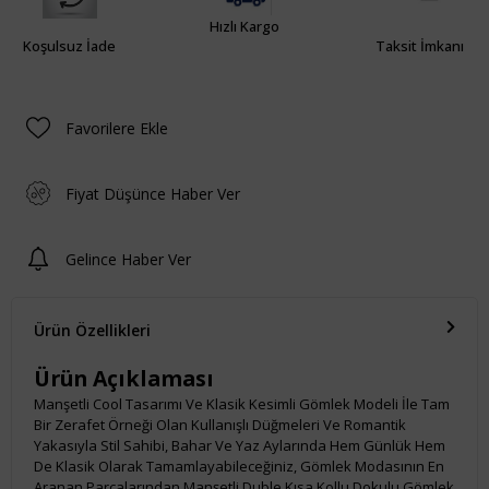
Hızlı Kargo
Koşulsuz İade
Taksit İmkanı
Favorilere Ekle
Fiyat Düşünce Haber Ver
Gelince Haber Ver
Ürün Özellikleri
Ürün Açıklaması
Manşetli Cool Tasarımı Ve Klasik Kesimli Gömlek Modeli İle Tam
Bir Zerafet Örneği Olan Kullanışlı Düğmeleri Ve Romantik
Yakasıyla Stil Sahibi, Bahar Ve Yaz Aylarında Hem Günlük Hem
De Klasik Olarak Tamamlayabileceğiniz, Gömlek Modasının En
Aranan Parçalarından Manşetli Duble Kısa Kollu Dokulu Gömlek