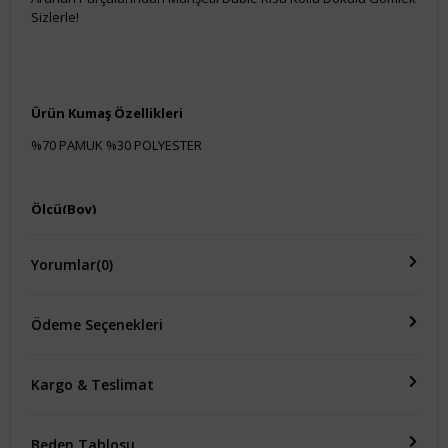
Sizlerle!
Ürün Kumaş Özellikleri
%70 PAMUK %30 POLYESTER
Ölçü(Boy)
ÜRÜN BOYU:60 CM KOL BOYU:10 CM EN BOYU:60 CM
Yorumlar
(0)
Ödeme Seçenekleri
Kargo & Teslimat
Beden Tablosu