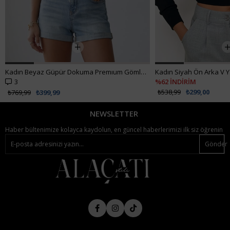
Kadın Siyah Ön Arka V Yaka Kruvaze Bluz ALC-019-053-BLZ
%62 İNDİRİM
₺538,99
₺299,00
NEWSLETTER
Haber bültenimize kolayca kaydolun, en güncel haberlerimizi ilk siz öğrenin
Gönder