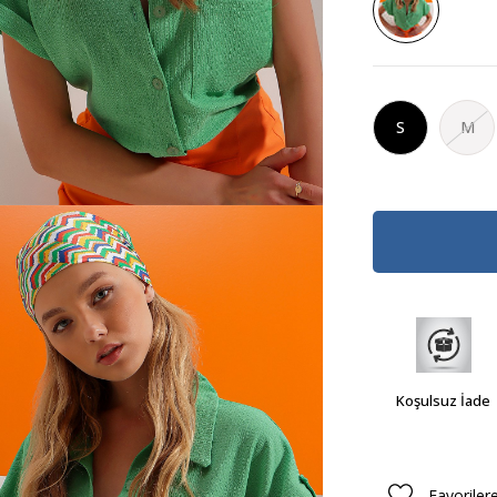
S
M
Koşulsuz İade
Favoriler