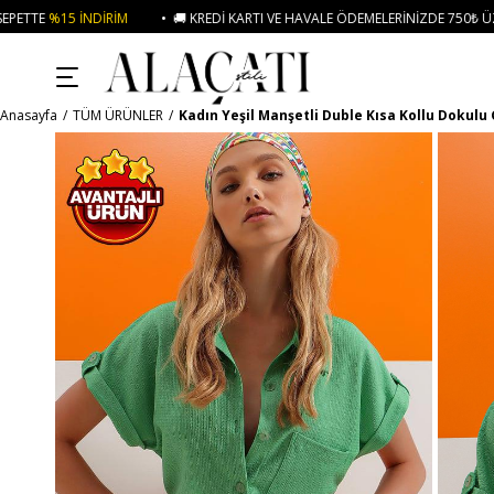
• 🚚 KREDI KARTI VE HAVALE ÖDEMELERINIZDE 750₺ ÜZERI KARGO ÜCRETSIZ
Anasayfa
TÜM ÜRÜNLER
Kadın Yeşil Manşetli Duble Kısa Kollu Dokul