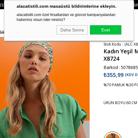
• 🛍️ YENI SEZON ÜRÜNLERINDE 2 ÜRÜN VE ÜZERI SIPARIŞLERDE SEPETTE
%15 
alacatistili.com masaüstü bildirimlerine ekleyin.
alacatistili.com özel fırsatlardan ve güncel kampanyalardan
haberiniz olsun ister misiniz?
Daha Sonra
Evet
u Gömlek ALC-X8724
Stok Kodu
(ALC-X8
Kadın Yeşil 
X8724
Barkod
:
5078685
₺355,99
(KDV D
%70 PAMUK %30 P
ÜRÜN BOYU:60 CM 