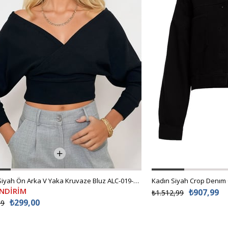
Kadın Siyah Ön Arka V Yaka Kruvaze Bluz ALC-019-053-BLZ
Kadın Siyah Crop Denım
İNDİRİM
₺907,99
₺1.512,99
₺299,00
99