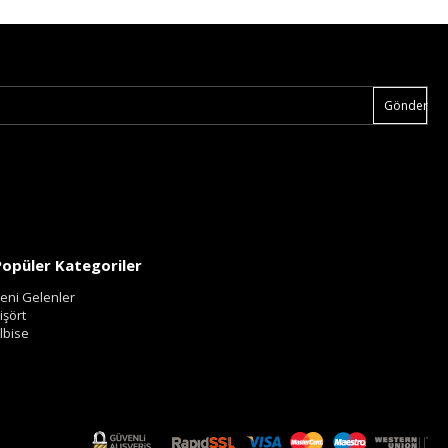
Gönder
Popüler Kategoriler
eni Gelenler
işört
lbise