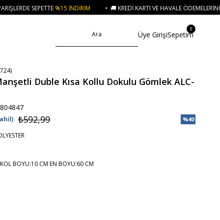
İNDIRIM
• 🚚 KREDI KARTI VE HAVALE ÖDEMELERINIZDE 750₺ ÜZERI KARGO 
0
Üye Girişi
Sepetim
724)
Manşetli Duble Kısa Kollu Dokulu Gömlek ALC-
804847
₺592,99
ahil)
%
40
İndirim
OLYESTER
KOL BOYU:10 CM EN BOYU:60 CM