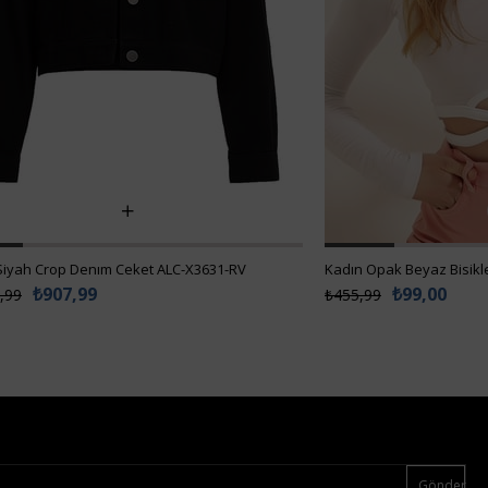
Siyah Crop Denım Ceket ALC-X3631-RV
₺907,99
₺99,00
,99
₺455,99
Gönder