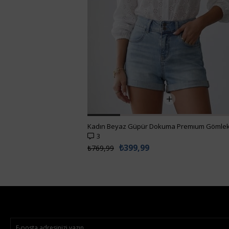
3
₺399,99
₺769,99