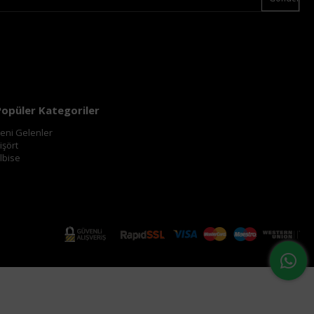
Popüler Kategoriler
eni Gelenler
işört
lbise