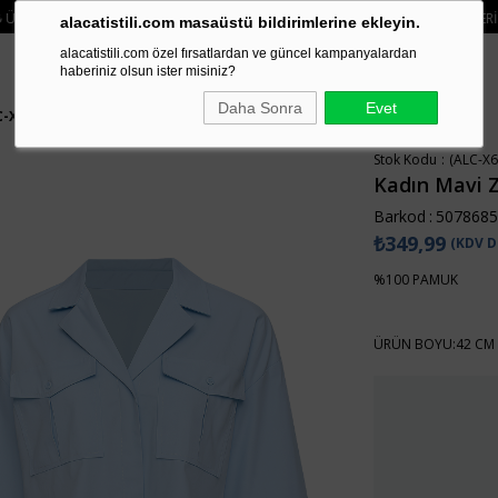
• 🛍️ YENI SEZON ÜRÜNLERINDE 2 ÜRÜN VE ÜZERI SIPARIŞLERDE SEPETTE
%15 İ
alacatistili.com masaüstü bildirimlerine ekleyin.
alacatistili.com özel fırsatlardan ve güncel kampanyalardan
haberiniz olsun ister misiniz?
Daha Sonra
Evet
C-X6045
Stok Kodu
(ALC-X6
Kadın Mavi Z
Barkod
:
5078685
₺349,99
(KDV D
%100 PAMUK
ÜRÜN BOYU:42 CM 