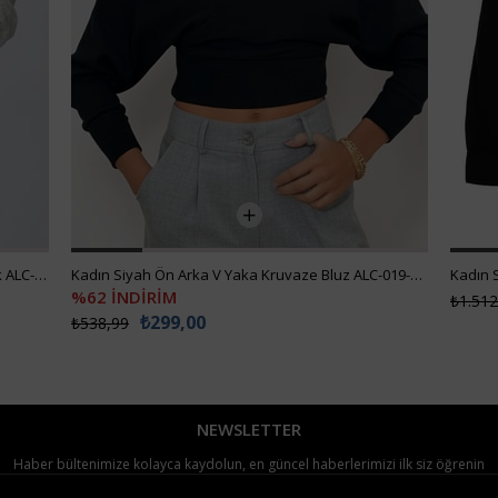
Kadın Beyaz Güpür Dokuma Premıum Gömlek ALC-X4366
Kadın Siyah Ön Arka V Yaka Kruvaze Bluz ALC-019-053-BLZ
Kadın 
%62 İNDİRİM
₺1.512
₺299,00
₺538,99
NEWSLETTER
Haber bültenimize kolayca kaydolun, en güncel haberlerimizi ilk siz öğrenin