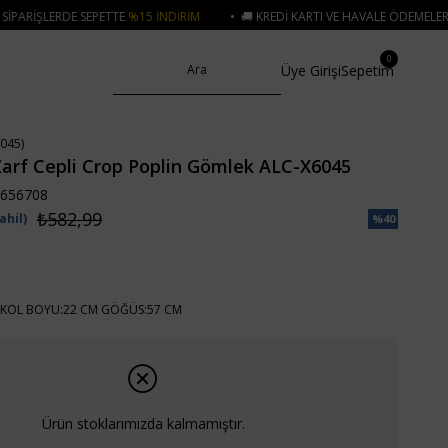
NDIRIM
• 🚚 KREDI KARTI VE HAVALE ÖDEMELERINIZDE 750₺ ÜZERI KARGO 
0
Üye Girişi
Sepetim
045)
arf Cepli Crop Poplin Gömlek ALC-X6045
656708
₺582,99
ahil)
%
40
İndirim
KOL BOYU:22 CM GÖĞÜS:57 CM
Ürün stoklarımızda kalmamıştır.