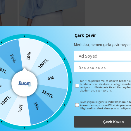
Çark Çevir
Merhaba, hemen çarkı çevirmeye n
10%
25%
100TL
0TL
5%
Tanıtım, pazarlama, reklam ve benzeri 
tarafıma ticari elektronik ileti gönderil
%
veriyorum.
Elektronik Ticari İleti Ayd
okudum onay veriyorum.
150TL
100TL
Paylaştığım bilgilerin
KVKK kapsamında
25%
korunmasını, sms ve WhatsApp üzeri
10%
bilgilendirmeleri almayı
kabul ediyor
Çevir Kazan