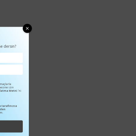
e dersin?
amaçlarla
mesine izin
ınlatma Metni
'ni
 tarafınızca
nden
um.