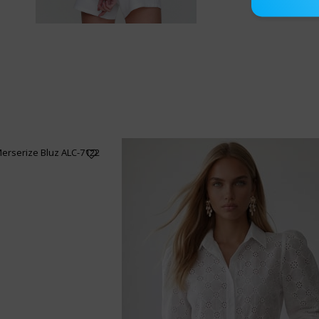
Merserize Bluz ALC-7122