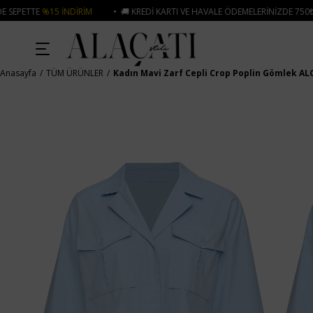
• 🚚 KREDI KARTI VE HAVALE ÖDEMELERINIZDE 750₺ ÜZERI KARGO ÜCRETSIZ
Anasayfa
TÜM ÜRÜNLER
Kadın Mavi Zarf Cepli Crop Poplin Gömlek AL