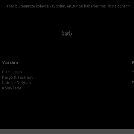
Haber bültenimize kolayca kaydolun, en güncel haberlerimizi ilk siz öğrenin
Yardım
Bize Ulaşın
Y
Kargo & Teslimat
T
İade ve Değişim
E
Kolay İade