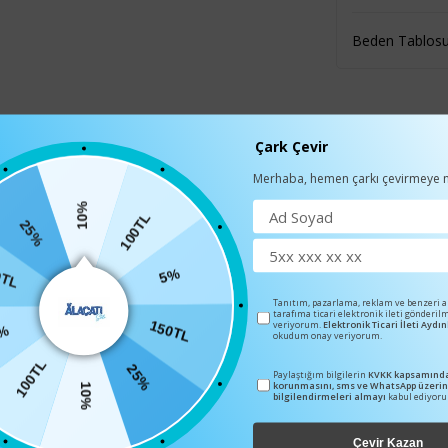
Beden Tablos
Çark Çevir
BENZER ÜRÜNLER
Merhaba, hemen çarkı çevirmeye n
10%
100TL
25%
5%
TL
Tanıtım, pazarlama, reklam ve benzeri 
tarafıma ticari elektronik ileti gönderil
150TL
veriyorum.
Elektronik Ticari İleti Ayd
okudum onay veriyorum.
5%
25%
100TL
Paylaştığım bilgilerin
KVKK kapsamında
korunmasını, sms ve WhatsApp üzeri
10%
bilgilendirmeleri almayı
kabul ediyor
Çevir Kazan