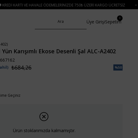
E HAVALE ÖDEMELERINIZDE 750₺ ÜZERI KARGO ÜCRETSIZ
• 🛍️ YENI SEZON 
0
Üye Girişi
Sepetim
402)
 Yün Karışımlı Ekose Desenli Şal ALC-A2402
667162
₺684,26
ahil)
%
50
İndirim
işime Geçiniz
Ürün stoklarımızda kalmamıştır.