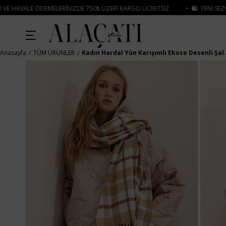
EMELERINIZDE 750₺ ÜZERI KARGO ÜCRETSIZ
• 🛍️ YENI SEZON ÜRÜNLERINDE
Anasayfa
TÜM ÜRÜNLER
Kadın Hardal Yün Karışımlı Ekose Desenli Şal