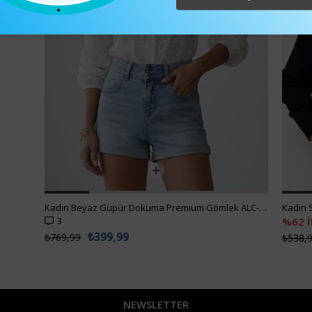
Kadın Beyaz Güpür Dokuma Premıum Gömlek ALC-X4366
Kadın Siyah Ön Arka V Yaka Kruvaze Bluz ALC-019-053-BLZ
Kadın 
%62 İNDİRİM
₺1.512
₺299,00
₺538,99
NEWSLETTER