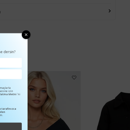
u
e dersin?
amaçlarla
mesine izin
ınlatma Metni
'ni
₺99,00
₺455,99
 tarafınızca
nden
um.