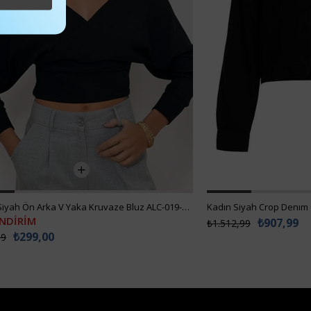
Siyah Crop Denım Ceket ALC-X3631-RV
₺907,99
,99