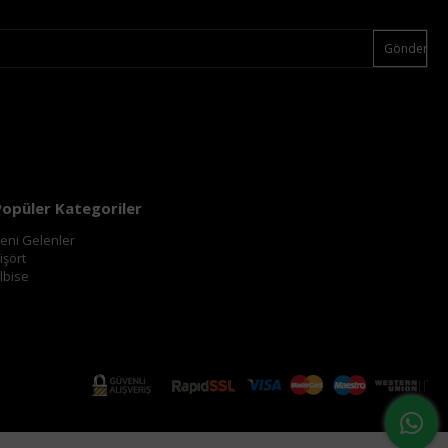
Gönder
Popüler Kategoriler
eni Gelenler
işört
lbise