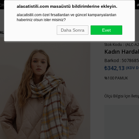
 2 ÜRÜN VE ÜZERI SIPARIŞLERDE SEPETTE
%15 İNDIRIM
• 🚚 KREDI KARTI V
alacatistili.com masaüstü bildirimlerine ekleyin.
alacatistili.com özel fırsatlardan ve güncel kampanyalardan
haberiniz olsun ister misiniz?
Daha Sonra
Evet
 ALC-A2402
Stok Kodu
(ALC-A2
Kadın Hardal
Barkod
:
5078685
₺342,13
(KDV D
%100 PAMUK
Ölçü Bilgisi İçin İlet