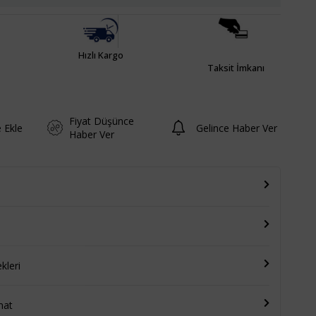
Hızlı Kargo
Taksit İmkanı
Fiyat Düşünce
e Ekle
Gelince Haber Ver
Haber Ver
leri
mat