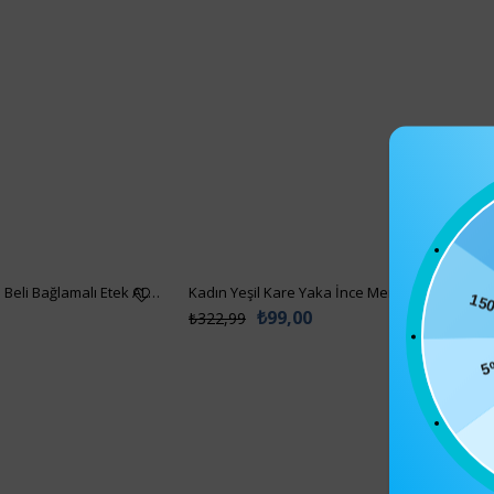
Merserize Bluz ALC-7122
150