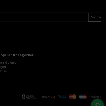
Gönder
Popüler Kategoriler
eni Gelenler
işört
lbise