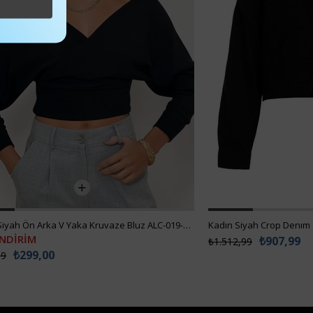
Kadın Siyah Ön Arka V Yaka Kruvaze Bluz ALC-019-053-BLZ
Kadın Siyah Crop Denım
İNDİRİM
₺907,99
₺1.512,99
₺299,00
99