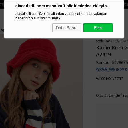
O ÜCRETSIZ
• 🛍️ YENI SEZON ÜRÜNLERINDE 2 ÜRÜN VE ÜZERI SIPARIŞLERDE
alacatistili.com masaüstü bildirimlerine ekleyin.
alacatistili.com özel fırsatlardan ve güncel kampanyalardan
haberiniz olsun ister misiniz?
Daha Sonra
Evet
Şapka ALC-A2419
Stok Kodu
(ALC-A2
Kadın Kırmı
A2419
Barkod
:
5078685
₺355,99
(KDV D
%100 POLYESTER
Ölçü Bilgisi İçin İlet