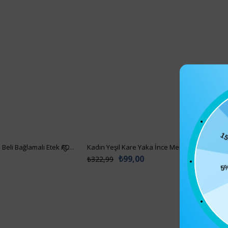
Kadın Siyah Asimetrik Kesim Beli Bağlamalı Etek ALC-X5001
Kadın Yeşil Kare Yaka İnce Merserize Bluz AL
150
₺99,00
₺322,99