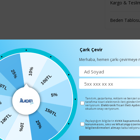
Kargo & Tesli
Beden Tablos
Çark Çevir
BENZER ÜRÜNLER
Merhaba, hemen çarkı çevirmeye n
10%
100TL
25%
5%
C-7122
TL
Tanıtım, pazarlama, reklam ve benzeri 
tarafıma ticari elektronik ileti gönderil
150TL
veriyorum.
Elektronik Ticari İleti Ayd
okudum onay veriyorum.
5%
25%
100TL
Paylaştığım bilgilerin
KVKK kapsamında
korunmasını, sms ve WhatsApp üzeri
10%
bilgilendirmeleri almayı
kabul ediyor