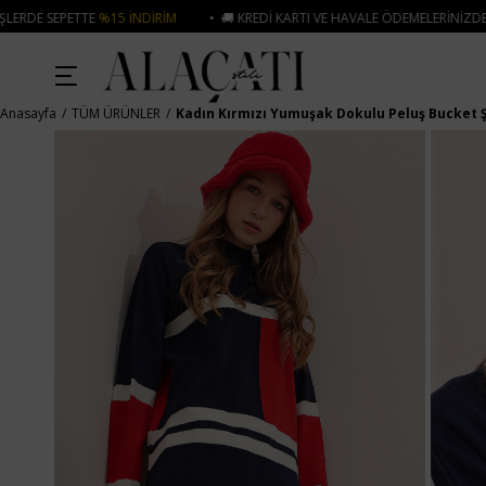
 İNDIRIM
• 🚚 KREDI KARTI VE HAVALE ÖDEMELERINIZDE 750₺ ÜZERI KARG
Anasayfa
TÜM ÜRÜNLER
Kadın Kırmızı Yumuşak Dokulu Peluş Bucket 