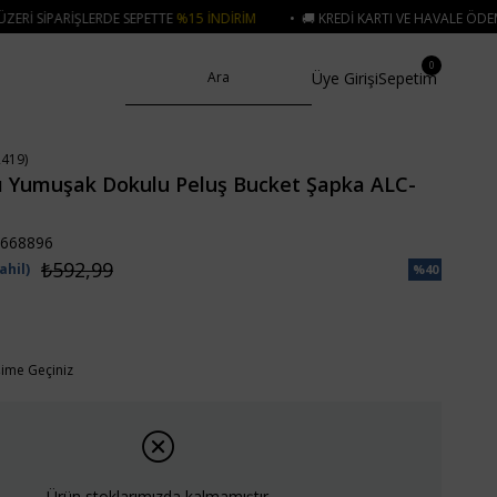
 SEPETTE
%15 İNDIRIM
• 🚚 KREDI KARTI VE HAVALE ÖDEMELERINIZDE 750₺
0
Üye Girişi
Sepetim
419)
zı Yumuşak Dokulu Peluş Bucket Şapka ALC-
668896
₺592,99
ahil)
%
40
İndirim
işime Geçiniz
Ürün stoklarımızda kalmamıştır.