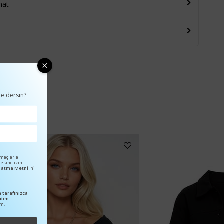
mat
u
e dersin?
amaçlarla
mesine izin
ınlatma Metni
'ni
 tarafınızca
nden
um.