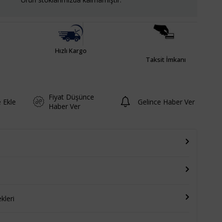
Hızlı Kargo
Taksit İmkanı
Fiyat Düşünce
e Ekle
Gelince Haber Ver
Haber Ver
leri