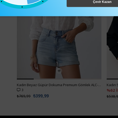
Çevir Kazan
Kadın Beyaz Güpür Dokuma Premıum Gömlek ALC-X4366
3
%62 
₺399,99
₺769,99
₺538,