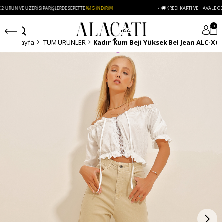
 VE ÜZERI SIPARIŞLERDE SEPETTE
%15 İNDIRIM
• 🚚 KREDI KARTI VE HAVALE ÖDEMELE
0
Anasayfa
TÜM ÜRÜNLER
Kadın Kum Beji Yüksek Bel Jean ALC-X6