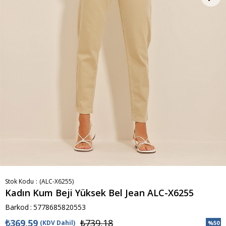
Stok Kodu
(ALC-X6255)
Kadın Kum Beji Yüksek Bel Jean ALC-X6255
Barkod
:
5778685820553
₺369,59
₺739,18
(KDV Dahil)
%
50