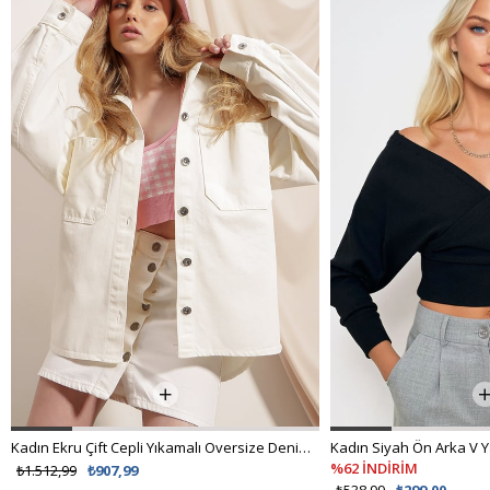
Kadın Ekru Çift Cepli Yıkamalı Oversize Denim Ceket ALC-X8152
%62 İNDİRİM
₺1.512,99
₺907,99