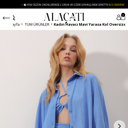
• 🛍️ YENI SEZON ÜRÜNLERINDE 2 ÜRÜN VE ÜZERI SIPARIŞLERDE SEPETTE
%15 İNDIRIM
0
Anasayfa
TÜM ÜRÜNLER