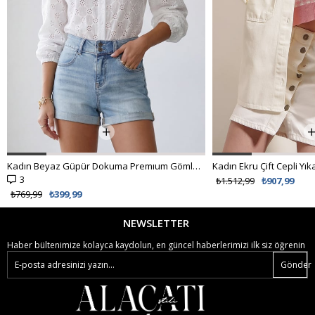
Kadın Beyaz Güpür Dokuma Premıum Gömlek ALC-X4366
3
₺1.512,99
₺907,99
₺769,99
₺399,99
NEWSLETTER
Haber bültenimize kolayca kaydolun, en güncel haberlerimizi ilk siz öğrenin
Gönder