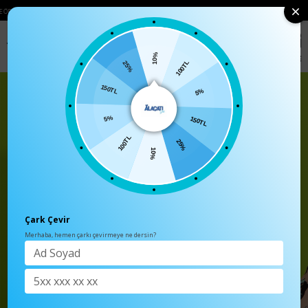
RINIZDE 750₺ ÜZERI KARGO ÜCRETSIZ
• 🛍️ YENI SEZON ÜRÜNLERINDE 2 ÜRÜN
0
Anasayfa
TÜM ÜRÜNLER
Kadın Bej V Yaka Triko Süveter ALC-X91
10%
25%
100TL
150TL
5%
5%
150TL
100TL
25%
10%
Çark Çevir
Merhaba, hemen çarkı çevirmeye ne dersin?