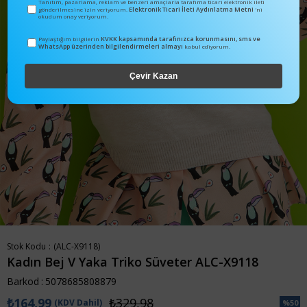
Tanıtım, pazarlama, reklam ve benzeri amaçlarla tarafıma ticari elektronik ileti
Elektronik Ticari İleti Aydınlatma Metni
gönderilmesine izin veriyorum.
'ni
okudum onay veriyorum.
KVKK kapsamında tarafınızca korunmasını, sms ve
Paylaştığım bilgilerin
WhatsApp üzerinden bilgilendirmeleri almayı
kabul ediyorum.
Çevir Kazan
Stok Kodu
(ALC-X9118)
Kadın Bej V Yaka Triko Süveter ALC-X9118
Barkod
:
5078685808879
₺164,99
₺329,98
(KDV Dahil)
%
50