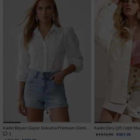
Kadın Beyaz Güpür Dokuma Premıum Gömlek ALC-X4366
3
₺1.512,99
₺907,99