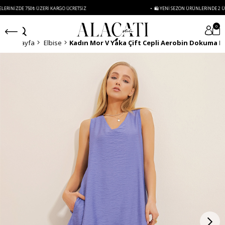
50₺ ÜZERI KARGO ÜCRETSIZ
• 🛍️ YENI SEZON ÜRÜNLERINDE 2 ÜRÜN VE ÜZERI
0
Anasayfa
Elbise