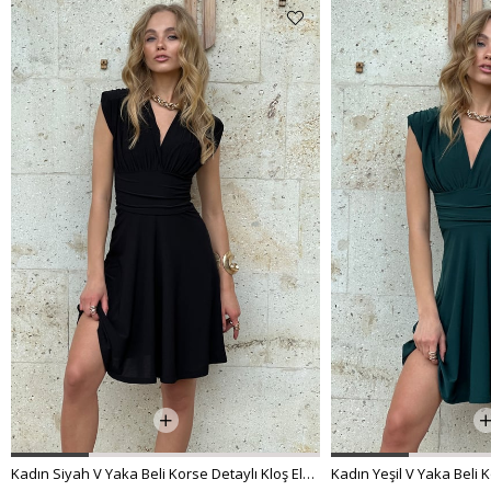
Kadın Siyah V Yaka Beli Korse Detaylı Kloş Elbise ALC-X12153