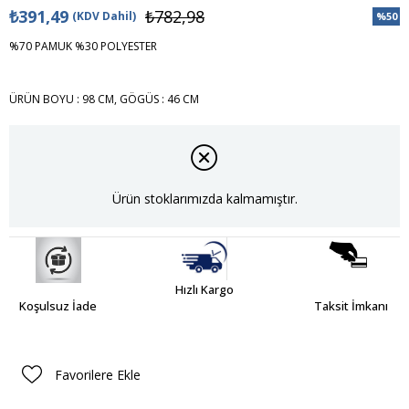
₺391,49
₺782,98
(KDV Dahil)
%
50
İndiri
%70 PAMUK %30 POLYESTER
ÜRÜN BOYU : 98 CM, GÖGÜS : 46 CM
Ürün stoklarımızda kalmamıştır.
Hızlı Kargo
Koşulsuz İade
Taksit İmkanı
Favorilere Ekle