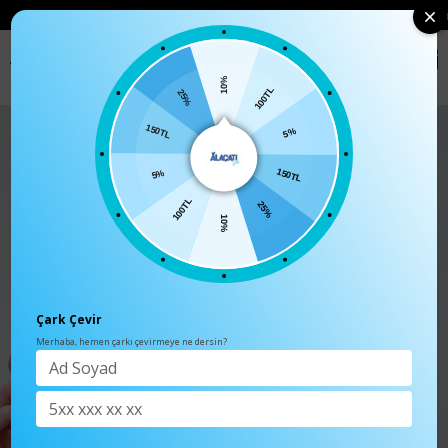
• 🛍️ YENI SEZON ÜRÜNLERINDE 2 ÜRÜN VE ÜZERI SIPARIŞLERDE SEPETTE
%15 İNDIRIM
0
Anasayfa
TÜM ÜRÜNLER
Kadın Lila Unisex Şapka ALC-A2160
10%
100TL
25%
5%
150TL
150TL
5%
25%
100TL
10%
Çark Çevir
Merhaba, hemen çarkı çevirmeye ne dersin?