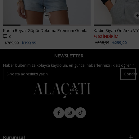
Kadın Beyaz Güpür Dokuma Premıum Gömlek ALC-X4366
3
%62 İNDİRİM
₺538,99
₺299,00
₺769,99
₺399,99
NEWSLETTER
Haber bültenimize kolayca kaydolun, en güncel haberlerimizi ilk siz öğrenin
Gönder
Kurumsal