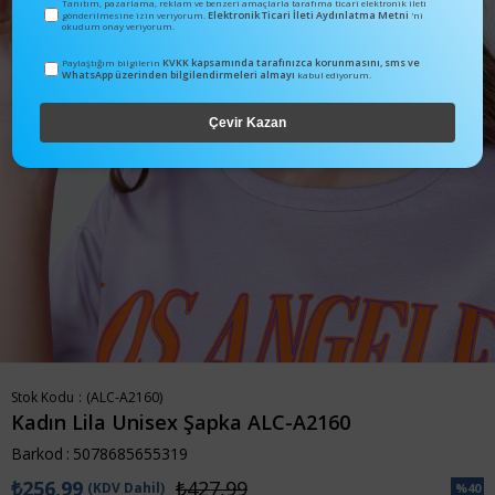
Tanıtım, pazarlama, reklam ve benzeri amaçlarla tarafıma ticari elektronik ileti
Elektronik Ticari İleti Aydınlatma Metni
gönderilmesine izin veriyorum.
'ni
okudum onay veriyorum.
KVKK kapsamında tarafınızca korunmasını, sms ve
Paylaştığım bilgilerin
WhatsApp üzerinden bilgilendirmeleri almayı
kabul ediyorum.
Çevir Kazan
Stok Kodu
(ALC-A2160)
Kadın Lila Unisex Şapka ALC-A2160
Barkod
:
5078685655319
₺256,99
₺427,99
(KDV Dahil)
%
40