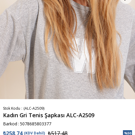
Stok Kodu
(ALC-A2509)
Kadın Gri Tenis Şapkası ALC-A2509
Barkod
:
5078685803377
₺258,74
₺517,48
(KDV Dahil)
%
50