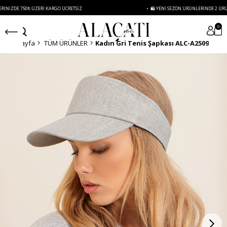
750₺ ÜZERI KARGO ÜCRETSIZ
• 🛍️ YENI SEZON ÜRÜNLERINDE 2 ÜRÜN VE ÜZER
0
Anasayfa
TÜM ÜRÜNLER
Kadın Gri Tenis Şapkası ALC-A2509