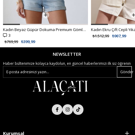
Kadın Beyaz Güpür Dokuma Premıum Gömlek ALC-X4366
3
₺1.512,99
₺907,99
₺769,99
₺399,99
NEWSLETTER
Haber bültenimize kolayca kaydolun, en güncel haberlerimizi ilk siz öğrenin
Gönder
Kurumsal